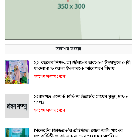
সর্বশেষ সংবাদ
২৬ বছরের শিক্ষকতা জীবনের অবসান: উদয়পুরে ক্বারী
মাওলানা ফখরুল ইসলামকে আবেগঘন বিদায়
সর্বশেষ সংবাদ থেকে
সংবাদপত্র এজেন্ট হাফিজ উল্লাহ’র মায়ের মৃত্যু, দাফন
সম্পন্ন
সর্বশেষ সংবাদ থেকে
সিলেটের জিডিএফ’র প্রতিষ্ঠাতা রজব আলী খানের
মৃত্যুবার্ষিকীতে আলোচনা সভা ও দোয়া মাহফিল