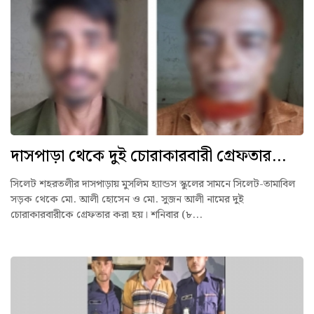
দাসপাড়া থেকে দুই চোরাকারবারী গ্রেফতার...
সিলেট শহরতলীর দাসপাড়ায় মুসলিম হ্যান্ডস স্কুলের সামনে সিলেট-তামাবিল
সড়ক থেকে মো. আলী হোসেন ও মো. সুজন আলী নামের দুই
চোরাকারবারীকে গ্রেফতার করা হয়। শনিবার (৮...