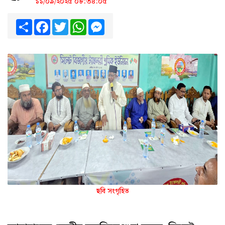
১১/০৯/২০২৫ ০৮:৩৪:০৫
Share
Facebook
Twitter
WhatsApp
Messenger
ছবি সংগৃহিত