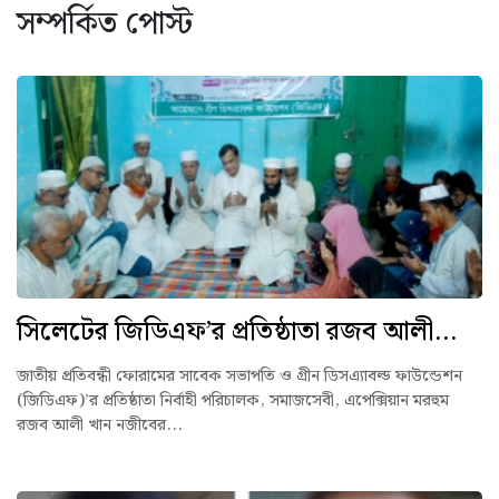
সম্পর্কিত পোস্ট
সিলেটের জিডিএফ’র প্রতিষ্ঠাতা রজব আলী...
জাতীয় প্রতিবন্ধী ফোরামের সাবেক সভাপতি ও গ্রীন ডিসএ্যাবল্ড ফাউন্ডেশন
(জিডিএফ)’র প্রতিষ্ঠাতা নির্বাহী পরিচালক, সমাজসেবী, এপেক্সিয়ান মরহুম
রজব আলী খান নজীবের...