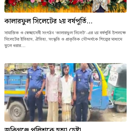
কালারফুল সিলেটের ২য় বর্ষপূর্তি...
সামাজিক ও স্বেচ্ছাসেবী সংগঠন ‘কালারফুল সিলেট’-এর ২য় বর্ষপূর্তি উপলক্ষে
সিলেটের ইতিহাস, ঐতিহ্য, সংস্কৃতি ও প্রাকৃতিক সৌন্দর্যকে শিল্পের মাধ্যমে
তুলে ধরার...
জকিগঞ্জে পুলিশকে হত্যা চেষ্টা,...