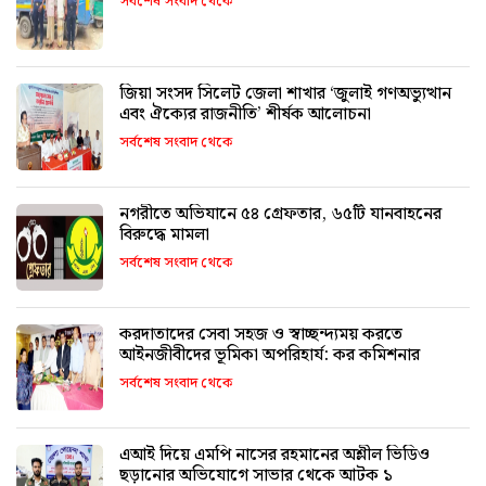
সর্বশেষ সংবাদ থেকে
জিয়া সংসদ সিলেট জেলা শাখার ‘জুলাই গণঅভ্যুত্থান
এবং ঐক্যের রাজনীতি’ শীর্ষক আলোচনা
সর্বশেষ সংবাদ থেকে
নগরীতে অভিযানে ৫৪ গ্রেফতার, ৬৫টি যানবাহনের
বিরুদ্ধে মামলা
সর্বশেষ সংবাদ থেকে
করদাতাদের সেবা সহজ ও স্বাচ্ছন্দ্যময় করতে
আইনজীবীদের ভূমিকা অপরিহার্য: কর কমিশনার
সর্বশেষ সংবাদ থেকে
এআই দিয়ে এমপি নাসের রহমানের অশ্লীল ভিডিও
ছড়ানোর অভিযোগে সাভার থেকে আটক ১