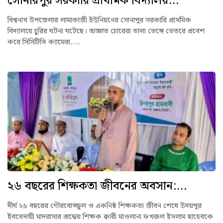
সোনারপুর সরকারি প্রাথমিক বিদ্যালয়...
বিশ্বনাথ উপজেলার লামাকাজী ইউনিয়নের সোনাপুর সরকারি প্রাথমিক
বিদ্যালয়ে চুরির ঘটনা ঘটেছে। অজ্ঞাত চোরেরা তালা ভেঙ্গে ভেতরে প্রবেশ
করে সিসিটিভি ক্যামেরা,...
২৬ বছরের শিক্ষকতা জীবনের অবসান:...
দীর্ঘ ২৬ বছরের গৌরবোজ্জ্বল ও একনিষ্ঠ শিক্ষকতা জীবন শেষে উদয়পুর
ইবতেদায়ী মাদরাসার শ্রদ্ধেয় শিক্ষক ক্বারী মাওলানা ফখরুল ইসলাম ছাহেবকে