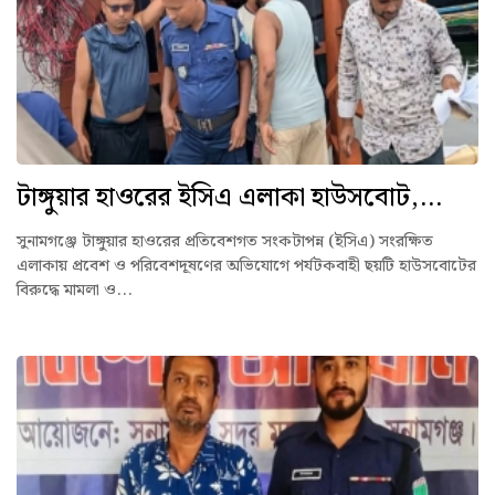
টাঙ্গুয়ার হাওরের ইসিএ এলাকা হাউসবোট,...
সুনামগঞ্জে টাঙ্গুয়ার হাওরের প্রতিবেশগত সংকটাপন্ন (ইসিএ) সংরক্ষিত
এলাকায় প্রবেশ ও পরিবেশদূষণের অভিযোগে পর্যটকবাহী ছয়টি হাউসবোটের
বিরুদ্ধে মামলা ও...