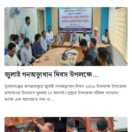
জুলাই গনঅভ্যূথান দিবস উপলক্ষে...
সুনামগঞ্জের জগন্নাথপুরে জুলাই গণঅভ্যুত্থান দিবস-২০২৬ উপলক্ষে উপজেলা
প্রশাসনের উদ্যোগে বুধবার (৫ আগস্ট) দুপুরে উপজেলা পরিষদ সম্মেলন
কক্ষে এক আলোচনা সভা ও...