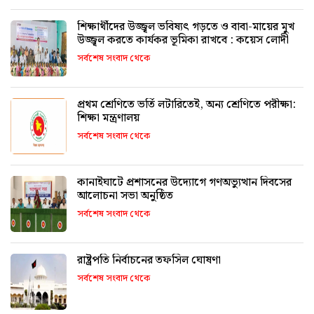
শিক্ষার্থীদের উজ্জ্বল ভবিষ্যৎ গড়তে ও বাবা-মায়ের মুখ
উজ্জ্বল করতে কার্যকর ভূমিকা রাখবে : কয়েস লোদী
সর্বশেষ সংবাদ থেকে
প্রথম শ্রেণিতে ভর্তি লটারিতেই, অন্য শ্রেণিতে পরীক্ষা:
শিক্ষা মন্ত্রণালয়
সর্বশেষ সংবাদ থেকে
কানাইঘাটে প্রশাসনের উদ্যোগে গণঅভ্যুত্থান দিবসের
আলোচনা সভা অনুষ্ঠিত
সর্বশেষ সংবাদ থেকে
রাষ্ট্রপতি নির্বাচনের তফসিল ঘোষণা
সর্বশেষ সংবাদ থেকে