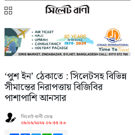
‘পুশ ইন’ ঠেকাতে : সিলেটসহ বিভিন্ন
সীমান্তের নিরাপত্তায় বিজিবির
পাশাপাশি আনসার
সিলেট বাণী ডেস্ক
০৮/০৬/২০২৬ ০৬:৫৫:৫৩