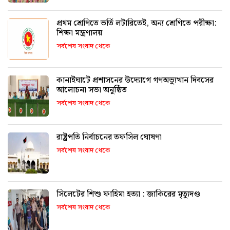
প্রথম শ্রেণিতে ভর্তি লটারিতেই, অন্য শ্রেণিতে পরীক্ষা:
শিক্ষা মন্ত্রণালয়
সর্বশেষ সংবাদ থেকে
কানাইঘাটে প্রশাসনের উদ্যোগে গণঅভ্যুত্থান দিবসের
আলোচনা সভা অনুষ্ঠিত
সর্বশেষ সংবাদ থেকে
রাষ্ট্রপতি নির্বাচনের তফসিল ঘোষণা
সর্বশেষ সংবাদ থেকে
সিলেটের শিশু ফাহিমা হত্যা : জাকিরের মৃত্যুদণ্ড
সর্বশেষ সংবাদ থেকে