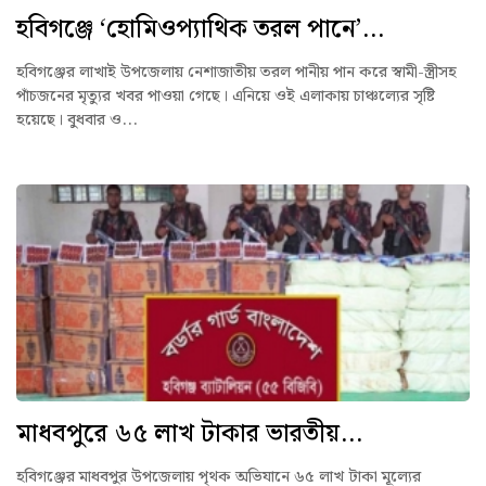
হবিগঞ্জে ‘হোমিওপ্যাথিক তরল পানে’...
হবিগঞ্জের লাখাই উপজেলায় নেশাজাতীয় তরল পানীয় পান করে স্বামী-স্ত্রীসহ
পাঁচজনের মৃত্যুর খবর পাওয়া গেছে। এনিয়ে ওই এলাকায় চাঞ্চল্যের সৃষ্টি
হয়েছে। বুধবার ও...
মাধবপুরে ৬৫ লাখ টাকার ভারতীয়...
হবিগঞ্জের মাধবপুর উপজেলায় পৃথক অভিযানে ৬৫ লাখ টাকা মূল্যের