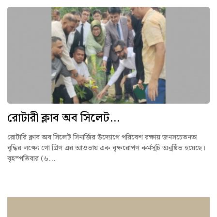
রোটারী ক্লাব অব সিলেট...
রোটারি ক্লাব অব সিলেট সিনার্জির উদ্যোগে পরিবেশ রক্ষায় জনসচেতনতা
বৃদ্ধির লক্ষ্যে গো গ্রিণ এর আওতায় এক বৃক্ষরোপণ কর্মসূচি অনুষ্ঠিত হয়েছে।
বৃহস্পতিবার (৬...