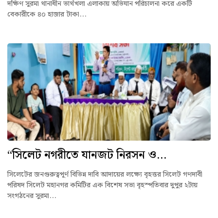
দক্ষিণ সুরমা থানাধীন ভার্থখলা এলাকায় অভিযান পরিচালনা করে একটি
বেকারীকে ৪০ হাজার টাকা...
“সিলেট নগরীতে যানজট নিরসন ও...
সিলেটের জনগুরুত্বপূর্ণ বিভিন্ন দাবি আদায়ের লক্ষ্যে বৃহত্তর সিলেট গণদাবী
পরিষদ সিলেট মহানগর কমিটির এক বিশেষ সভা বৃহস্পতিবার দুপুর ২টায়
সংগঠনের সুরমা...