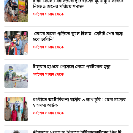
ঢাকা-সিলেট মহাসড়কে দুটি বাসের মুখোমুখি সংঘর্ষে
নিহত ৯ জনের পরিচয় শনাক্ত
সর্বশেষ সংবাদ থেকে
‘ভোরে তাকে গাড়িতে তুলে দিলাম, সেটাই শেষ যাত্রা
হবে ভাবিনি’
সর্বশেষ সংবাদ থেকে
টাঙ্গুয়ার হাওরে গোসলে নেমে পর্যটকের মৃত্যু
সর্বশেষ সংবাদ থেকে
নগরীতে অটোরিকশা যাত্রীর ৩ লাখ চুরি : চোর চক্রের
২ সদস্য আটক
সর্বশেষ সংবাদ থেকে
শ্রীমঙ্গলে ১৪তম চা নিলামে বিটিআরআইয়ের গ্রিন টি