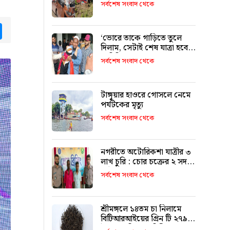
৯ জনের পরিচয় শনাক্ত
সর্বশেষ সংবাদ থেকে
tsApp
Messenger
‘ভোরে তাকে গাড়িতে তুলে
দিলাম, সেটাই শেষ যাত্রা হবে
ভাবিনি’
সর্বশেষ সংবাদ থেকে
টাঙ্গুয়ার হাওরে গোসলে নেমে
পর্যটকের মৃত্যু
সর্বশেষ সংবাদ থেকে
নগরীতে অটোরিকশা যাত্রীর ৩
লাখ চুরি : চোর চক্রের ২ সদস্য
আটক
সর্বশেষ সংবাদ থেকে
শ্রীমঙ্গলে ১৪তম চা নিলামে
বিটিআরআইয়ের গ্রিন টি ২৭৯০
টাকা কেজি দরে বিক্রি