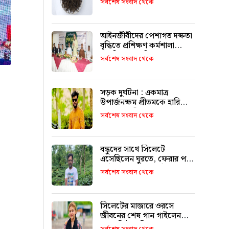
সর্বশেষ সংবাদ থেকে
আইনজীবীদের পেশাগত দক্ষতা
বৃদ্ধিতে প্রশিক্ষণ কর্মশালা
অপরিহার্য: এমপি এমরান
সর্বশেষ সংবাদ থেকে
আহমদ চৌধুরী
সড়ক দুর্ঘটনা : একমাত্র
উপার্জনক্ষম প্রীতমকে হারিয়ে
বাকরুদ্ধ পরিবার
সর্বশেষ সংবাদ থেকে
বন্ধুদের সাথে সিলেটে
এসেছিলেন ঘুরতে, ফেরার পথে
দুর্ঘটনায় মারা যান সাইফুল
সর্বশেষ সংবাদ থেকে
সিলেটের মাজারে ওরসে
জীবনের শেষ গান গাইলেন
পেহেলি ভৈরবী