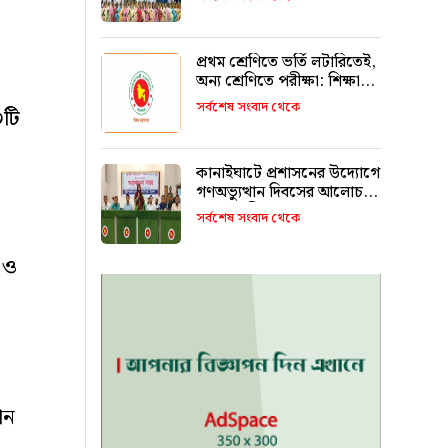
রাখবে : কয়েস লোদী
প্রথম শ্রেণিতে ভর্তি লটারিতেই,
অন্য শ্রেণিতে পরীক্ষা: শিক্ষা
মন্ত্রণালয়
সর্বশেষ সংবাদ থেকে
০টি
কানাইঘাটে প্রশাসনের উদ্যোগে
গণঅভ্যুত্থান দিবসের আলোচনা
সভা অনুষ্ঠিত
সর্বশেষ সংবাদ থেকে
 ও
ান