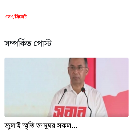
এসএ/সিলেট
সম্পর্কিত পোস্ট
জুলাই স্মৃতি জাদুঘর সকল...