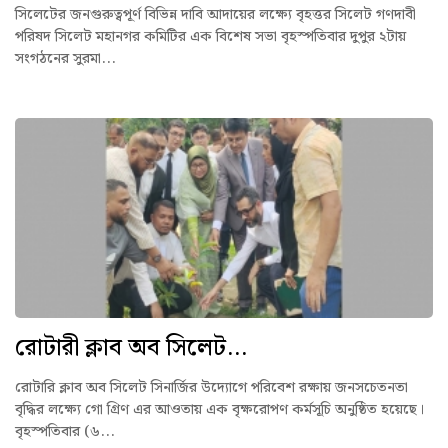
সিলেটের জনগুরুত্বপূর্ণ বিভিন্ন দাবি আদায়ের লক্ষ্যে বৃহত্তর সিলেট গণদাবী
পরিষদ সিলেট মহানগর কমিটির এক বিশেষ সভা বৃহস্পতিবার দুপুর ২টায়
সংগঠনের সুরমা...
রোটারী ক্লাব অব সিলেট...
রোটারি ক্লাব অব সিলেট সিনার্জির উদ্যোগে পরিবেশ রক্ষায় জনসচেতনতা
বৃদ্ধির লক্ষ্যে গো গ্রিণ এর আওতায় এক বৃক্ষরোপণ কর্মসূচি অনুষ্ঠিত হয়েছে।
বৃহস্পতিবার (৬...