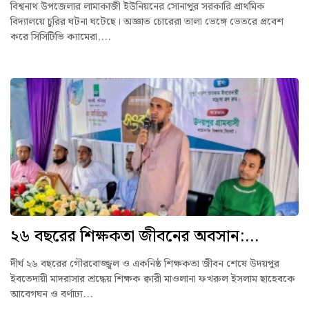
বিশ্বনাথ উপজেলার লামাকাজী ইউনিয়নের সোনাপুর সরকারি প্রাথমিক
বিদ্যালয়ে চুরির ঘটনা ঘটেছে। অজ্ঞাত চোরেরা তালা ভেঙ্গে ভেতরে প্রবেশ
করে সিসিটিভি ক্যামেরা,...
২৬ বছরের শিক্ষকতা জীবনের অবসান:...
দীর্ঘ ২৬ বছরের গৌরবোজ্জ্বল ও একনিষ্ঠ শিক্ষকতা জীবন শেষে উদয়পুর
ইবতেদায়ী মাদরাসার শ্রদ্ধেয় শিক্ষক ক্বারী মাওলানা ফখরুল ইসলাম ছাহেবকে
আবেগঘন ও বর্ণাঢ্য...