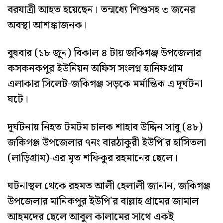
বরযাত্রী আহত হয়েছেন। তন্মধ্যে শিশুসহ ৩ জনের
অবস্থা আশঙ্কাজনক।
বুধবার (১৮ জুন) বিকাল ৪ টায় জকিগঞ্জ উপজেলার
কসকনকপুর ইউনিয়ন অফিস সংলগ্ন হানিফগ্রাম
এলাকার সিলেট-জকিগঞ্জ সড়কে মর্মান্তিক এ দূর্ঘটনা
ঘটে।
দূর্ঘটনায় নিহত টমটম চালক শাহাব উদ্দিন সাবু (৪৮)
জকিগঞ্জ উপজেলার ৭নং বারঠাকুরী ইউপি'র হাসিতলা
(লাড়িগ্রাম)-এর মৃত শফিকুর রহমানের ছেলে।
ঘটনাস্থল থেকে রহমত আলী হেলালী জানান, জকিগঞ্জ
উপজেলার মানিকপুর ইউপি'র বাল্লাহ গ্রামের জামাল
আহমদের ছেলে আবুল কালামের সাথে একই