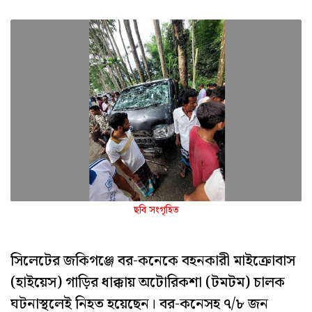
ছবি সংগৃহিত
সিলেটের জকিগঞ্জে বর-কনেকে বহনকারী মাইক্রোবাস
(হাইয়েস) গাড়ির ধাক্কায় অটোরিকশা (টমটম) চালক
ঘটনাস্থলেই নিহত হয়েছেন। বর-কনেসহ ৭/৮ জন