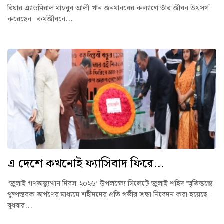
রিয়ার এ্যাডমিরাল মাহবুব আলী খান জনমানবের কল্যাণে তাঁর জীবন উৎসর্গ
করেছেন। কর্মজীবনে...
এ দেশে কখনোই ফ্যাসিবাদ ফিরে...
‘জুলাই গণঅভ্যুত্থান দিবস-২০২৬’ উপলক্ষ্যে সিলেটে জুলাই শহিদ স্মৃতিস্তম্ভে
পুষ্পস্তবক অর্পণের মাধ্যমে শহীদদের প্রতি গভীর শ্রদ্ধা নিবেদন করা হয়েছে।
বুধবার...