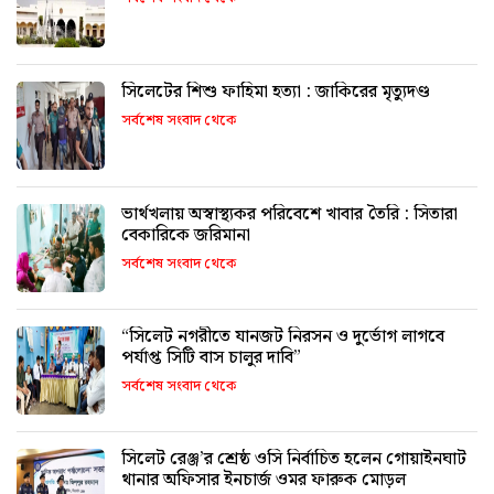
সিলেটের শিশু ফাহিমা হত্যা : জাকিরের মৃত্যুদণ্ড
সর্বশেষ সংবাদ থেকে
ভার্থখলায় অস্বাস্থ্যকর পরিবেশে খাবার তৈরি : সিতারা
বেকারিকে জরিমানা
সর্বশেষ সংবাদ থেকে
“সিলেট নগরীতে যানজট নিরসন ও দুর্ভোগ লাগবে
পর্যাপ্ত সিটি বাস চালুর দাবি”
সর্বশেষ সংবাদ থেকে
সিলেট রেঞ্জ’র শ্রেষ্ঠ ওসি নির্বাচিত হলেন গোয়াইনঘাট
থানার অফিসার ইনচার্জ ওমর ফারুক মোড়ল