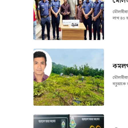
মৌলভী
মৌলভীবাজ
লাখ ৪০ হ
কমলগঞ
মৌলভীবাজ
বড়ুয়াকে 