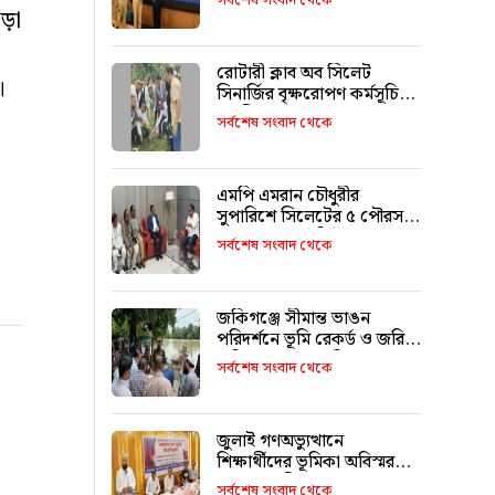
সর্বশেষ সংবাদ থেকে
ফারুক মোড়ল
ড়া
রোটারী ক্লাব অব সিলেট
।
সিনার্জির বৃক্ষরোপণ কর্মসূচি
অনুষ্ঠিত
সর্বশেষ সংবাদ থেকে
এমপি এমরান চৌধুরীর
সুপারিশে সিলেটের ৫ পৌরসভা
পাচ্ছে ৫ শ কোটি টাকা
সর্বশেষ সংবাদ থেকে
জকিগঞ্জে সীমান্ত ভাঙন
পরিদর্শনে ভূমি রেকর্ড ও জরিপ
অধিদপ্তরের মহাপরিচালক
সর্বশেষ সংবাদ থেকে
জুলাই গণঅভ্যুত্থানে
শিক্ষার্থীদের ভূমিকা অবিস্মরণীয়
: এম এ মালিক
সর্বশেষ সংবাদ থেকে