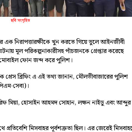
ছবি সংগৃহিত
র এক নিরাপত্তারক্ষীকে খুন করতে গিয়ে ভুলে আইনজীবী
ঘটনায় মূল পরিকল্পনাকারীসহ পাঁচজনকে গ্রেপ্তার করেছে
এক মোবাইল ফোন জব্দ করে পুলিশ।
 এক প্রেস ব্রিফিং এ এই তথ্য জানান, মৌলভীবাজারের পুলিশ
িপিএম-সেবা)।
িফ মিয়া, হোসাইন আহমদ সোহান, লক্ষন নাইডু এবং আব্দুর
সাথে প্রতিবেশি মিসবাহর পূর্বশত্রুতা ছিল। এর জেরেই মিসবা