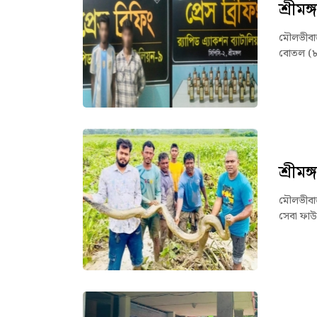
শ্রীম
মৌলভীবাজ
বোতল (৮
শ্রীম
মৌলভীবাজ
সেবা ফাউ