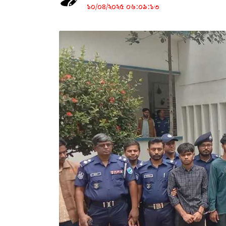
১০/০৪/২০২৫ ০৬:০৯:১৩