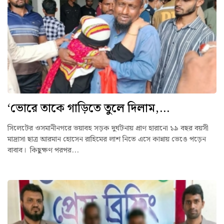
‘ভোরে তাকে গাড়িতে তুলে দিলাম,...
সিলেটের ওসমানীনগরে ভয়াবহ সড়ক দুর্ঘটনায় প্রাণ হারানো ১৯ বছর বয়সী
মাদ্রাসা ছাত্র আরমান হোসেন রাহিমের লাশ নিতে এসে কান্নায় ভেঙে পড়েন
বাবাব। কিছুক্ষণ পরপর...