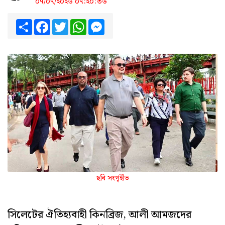
০৭/০৭/২০২৬ ০৭:২০:৩৬
Share
Facebook
Twitter
WhatsApp
Messenger
ছবি সংগৃহীত
সিলেটের ঐতিহ্যবাহী কিনব্রিজ, আলী আমজদের