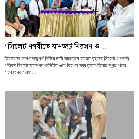
“সিলেট নগরীতে যানজট নিরসন ও...
সিলেটের জনগুরুত্বপূর্ণ বিভিন্ন দাবি আদায়ের লক্ষ্যে বৃহত্তর সিলেট গণদাবী
পরিষদ সিলেট মহানগর কমিটির এক বিশেষ সভা বৃহস্পতিবার দুপুর ২টায়
সংগঠনের সুরমা...