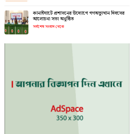
কানাইঘাটে প্রশাসনের উদ্যোগে গণঅভ্যুত্থান দিবসের
আলোচনা সভা অনুষ্ঠিত
সর্বশেষ সংবাদ থেকে