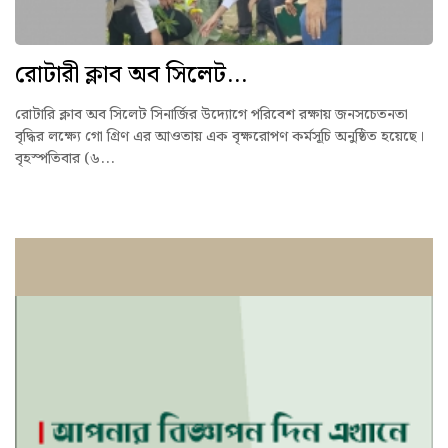
রোটারী ক্লাব অব সিলেট...
রোটারি ক্লাব অব সিলেট সিনার্জির উদ্যোগে পরিবেশ রক্ষায় জনসচেতনতা
বৃদ্ধির লক্ষ্যে গো গ্রিণ এর আওতায় এক বৃক্ষরোপণ কর্মসূচি অনুষ্ঠিত হয়েছে।
বৃহস্পতিবার (৬...