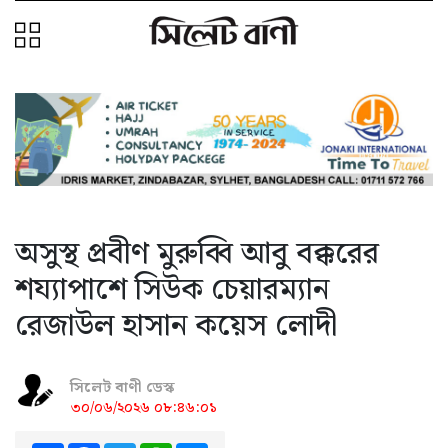
অসুস্থ প্রবীণ মুরুব্বি আবু বক্করের
শয্যাপাশে সিউক চেয়ারম্যান
রেজাউল হাসান কয়েস লোদী
সিলেট বাণী ডেস্ক
৩০/০৬/২০২৬ ০৮:৪৬:০১