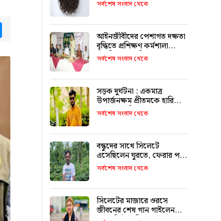
টাকা কেজি দরে বিক্রি
সর্বশেষ সংবাদ থেকে
tsApp
Messenger
আইনজীবীদের পেশাগত দক্ষতা
বৃদ্ধিতে প্রশিক্ষণ কর্মশালা
অপরিহার্য: এমপি এমরান
সর্বশেষ সংবাদ থেকে
আহমদ চৌধুরী
সড়ক দুর্ঘটনা : একমাত্র
উপার্জনক্ষম প্রীতমকে হারিয়ে
বাকরুদ্ধ পরিবার
সর্বশেষ সংবাদ থেকে
বন্ধুদের সাথে সিলেটে
এসেছিলেন ঘুরতে, ফেরার পথে
দুর্ঘটনায় মারা যান সাইফুল
সর্বশেষ সংবাদ থেকে
সিলেটের মাজারে ওরসে
জীবনের শেষ গান গাইলেন
পেহেলি ভৈরবী