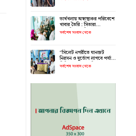
ভার্থখলায় অস্বাস্থ্যকর পরিবেশে
খাবার তৈরি : সিতারা
বেকারিকে জরিমানা
সর্বশেষ সংবাদ থেকে
“সিলেট নগরীতে যানজট
নিরসন ও দুর্ভোগ লাগবে পর্যাপ্ত
সিটি বাস চালুর দাবি”
সর্বশেষ সংবাদ থেকে