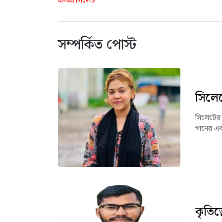
এসএ/সিলেট
সম্পর্কিত পোস্ট
সিলে
সিলেটের 
গানের এক
কৃতিত্ব