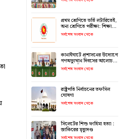
সর্বশেষ সংবাদ থেকে
রাখবে : কয়েস লোদী
প্রথম শ্রেণিতে ভর্তি লটারিতেই,
অন্য শ্রেণিতে পরীক্ষা: শিক্ষা
মন্ত্রণালয়
সর্বশেষ সংবাদ থেকে
কানাইঘাটে প্রশাসনের উদ্যোগে
গণঅভ্যুত্থান দিবসের আলোচনা
তা
সভা অনুষ্ঠিত
সর্বশেষ সংবাদ থেকে
রাষ্ট্রপতি নির্বাচনের তফসিল
ঘোষণা
য়
সর্বশেষ সংবাদ থেকে
সিলেটের শিশু ফাহিমা হত্যা :
জাকিরের মৃত্যুদণ্ড
সর্বশেষ সংবাদ থেকে