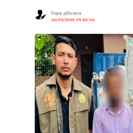
নিজস্ব প্রতিবেদক
৩০/০৬/২০২৬ ০৭:৫৫:২৩