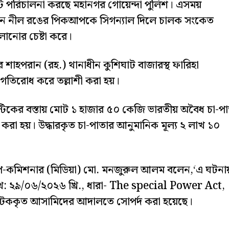
স্ট পরিচালনা করছে মহানগর গোয়েন্দা পুলিশ। এসময়
ীন নীল রঙের পিকআপকে সিগন্যাল দিলে চালক সংকেত
লানোর চেষ্টা করে।
 শাহপরান (রহ.) থানাধীন কুশিঘাট বাজারস্থ ফারিহা
 গতিরোধ করে তল্লাশী করা হয়।
স্টিকের বস্তায় মোট ১ হাজার ৫০ কেজি ভারতীয় অবৈধ চা-পা
া হয়। উদ্ধারকৃত চা-পাতার আনুমানিক মূল্য ২ লাখ ১০
উপ-কমিশনার (মিডিয়া) মো. মনজুরুল আলম বলেন,‘এ ঘটনা
িখ: ২৯/০৬/২০২৬ খ্রি., ধারা- The special Power Act,
টককৃত আসামিদের আদালতে সোপর্দ করা হয়েছে।