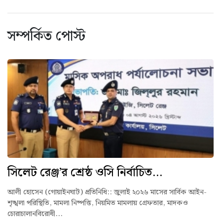
সম্পর্কিত পোস্ট
সিলেট রেঞ্জ’র শ্রেষ্ঠ ওসি নির্বাচিত...
আলী হোসেন (গোয়াইনঘাট) প্রতিনিধি:: ‎জুলাই ২০২৬ মাসের সার্বিক আইন-
শৃঙ্খলা পরিস্থিতি, মামলা নিষ্পত্তি, নিয়মিত মামলায় গ্রেফতার, মাদকও
চোরাচালানবিরোধী...