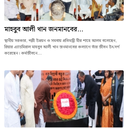
মাহবুব আলী খান জনমানবের...
স্থানীয় সরকার, পল্লী উন্নয়ন ও সমবায় প্রতিমন্ত্রী মীর শাহে আলম বলেছেন,
রিয়ার এ্যাডমিরাল মাহবুব আলী খান জনমানবের কল্যাণে তাঁর জীবন উৎসর্গ
করেছেন। কর্মজীবনে...