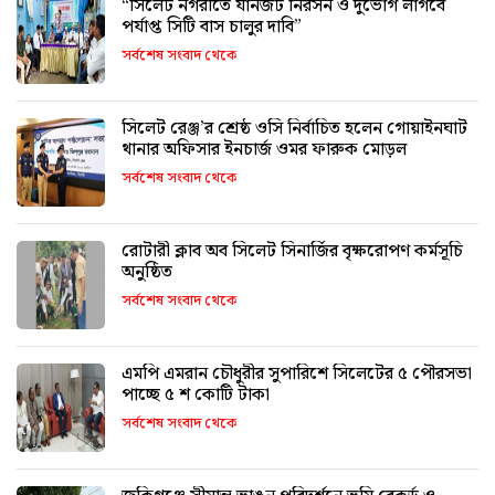
“সিলেট নগরীতে যানজট নিরসন ও দুর্ভোগ লাগবে
পর্যাপ্ত সিটি বাস চালুর দাবি”
সর্বশেষ সংবাদ থেকে
সিলেট রেঞ্জ’র শ্রেষ্ঠ ওসি নির্বাচিত হলেন গোয়াইনঘাট
থানার অফিসার ইনচার্জ ওমর ফারুক মোড়ল
সর্বশেষ সংবাদ থেকে
রোটারী ক্লাব অব সিলেট সিনার্জির বৃক্ষরোপণ কর্মসূচি
অনুষ্ঠিত
সর্বশেষ সংবাদ থেকে
এমপি এমরান চৌধুরীর সুপারিশে সিলেটের ৫ পৌরসভা
পাচ্ছে ৫ শ কোটি টাকা
সর্বশেষ সংবাদ থেকে