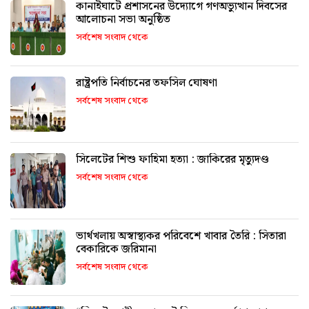
কানাইঘাটে প্রশাসনের উদ্যোগে গণঅভ্যুত্থান দিবসের
আলোচনা সভা অনুষ্ঠিত
সর্বশেষ সংবাদ থেকে
রাষ্ট্রপতি নির্বাচনের তফসিল ঘোষণা
সর্বশেষ সংবাদ থেকে
সিলেটের শিশু ফাহিমা হত্যা : জাকিরের মৃত্যুদণ্ড
সর্বশেষ সংবাদ থেকে
ভার্থখলায় অস্বাস্থ্যকর পরিবেশে খাবার তৈরি : সিতারা
বেকারিকে জরিমানা
সর্বশেষ সংবাদ থেকে