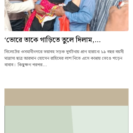
‘ভোরে তাকে গাড়িতে তুলে দিলাম,...
সিলেটের ওসমানীনগরে ভয়াবহ সড়ক দুর্ঘটনায় প্রাণ হারানো ১৯ বছর বয়সী
মাদ্রাসা ছাত্র আরমান হোসেন রাহিমের লাশ নিতে এসে কান্নায় ভেঙে পড়েন
বাবাব। কিছুক্ষণ পরপর...