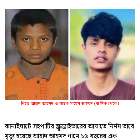
নিহত আহাদ আহমদ ও ঘাতক সায়েম আহমদ (বা দিক থেকে)
কানাইঘাটে সহপাটির স্ক্রুড্রাইভারের আঘাতে নির্মম ভাবে
মৃত্যু হয়েছে আহাদ আহমদ নামে ১৬ বছরের এক