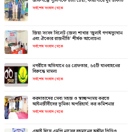
জকিগঞ্জে পুলিশকে হত্যা চেষ্টা, কারাগারে দুই ডাকাত
সর্বশেষ সংবাদ থেকে
জিয়া সংসদ সিলেট জেলা শাখার ‘জুলাই গণঅভ্যুত্থান
এবং ঐক্যের রাজনীতি’ শীর্ষক আলোচনা
সর্বশেষ সংবাদ থেকে
নগরীতে অভিযানে ৫৪ গ্রেফতার, ৬৫টি যানবাহনের
বিরুদ্ধে মামলা
সর্বশেষ সংবাদ থেকে
করদাতাদের সেবা সহজ ও স্বাচ্ছন্দ্যময় করতে
আইনজীবীদের ভূমিকা অপরিহার্য: কর কমিশনার
সর্বশেষ সংবাদ থেকে
এআই দিয়ে এমপি নাসের রহমানের অশ্লীল ভিডিও