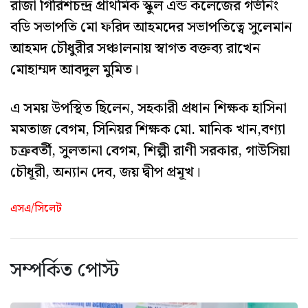
রাজা গিরিশচন্দ্র প্রাথমিক স্কুল এন্ড কলেজের গর্ভনিং
বডি সভাপতি মো ফরিদ আহমদের সভাপতিত্বে সুলেমান
আহমদ চৌধুরীর সঞ্চালনায় স্বাগত বক্তব্য রাখেন
মোহাম্মদ আবদুল মুমিত।
এ সময় উপস্থিত ছিলেন, সহকারী প্রধান শিক্ষক হাসিনা
মমতাজ বেগম, সিনিয়র শিক্ষক মো. মানিক খান,বণ্যা
চক্রবর্তী, সুলতানা বেগম, শিল্পী রাণী সরকার, গাউসিয়া
চৌধূরী, অন্যান দেব, জয় দ্বীপ প্রমূখ।
এসএ/সিলেট
সম্পর্কিত পোস্ট