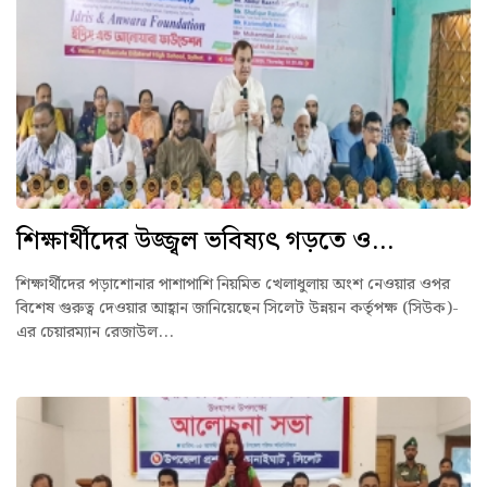
শিক্ষার্থীদের উজ্জ্বল ভবিষ্যৎ গড়তে ও...
শিক্ষার্থীদের পড়াশোনার পাশাপাশি নিয়মিত খেলাধুলায় অংশ নেওয়ার ওপর
বিশেষ গুরুত্ব দেওয়ার আহ্বান জানিয়েছেন সিলেট উন্নয়ন কর্তৃপক্ষ (সিউক)-
এর চেয়ারম্যান রেজাউল...