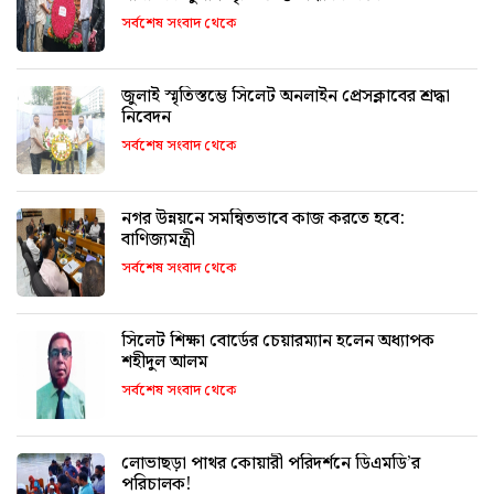
সর্বশেষ সংবাদ থেকে
জুলাই স্মৃতিস্তম্ভে সিলেট অনলাইন প্রেসক্লাবের শ্রদ্ধা
নিবেদন
সর্বশেষ সংবাদ থেকে
নগর উন্নয়নে সমন্বিতভাবে কাজ করতে হবে:
বাণিজ্যমন্ত্রী
সর্বশেষ সংবাদ থেকে
সিলেট শিক্ষা বোর্ডের চেয়ারম্যান হলেন অধ্যাপক
শহীদুল আলম
সর্বশেষ সংবাদ থেকে
লোভাছড়া পাথর কোয়ারী পরিদর্শনে ডিএমডি’র
পরিচালক!