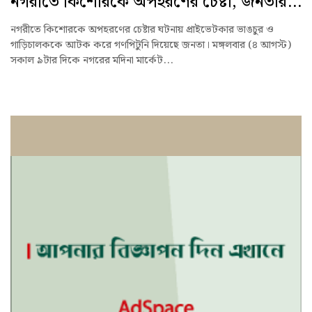
নগরীতে কিশোরকে অপহরণের চেষ্টা, জনতার...
নগরীতে কিশোরকে অপহরণের চেষ্টার ঘটনায় প্রাইভেটকার ভাঙচুর ও
গাড়িচালককে আটক করে গণপিটুনি দিয়েছে জনতা। মঙ্গলবার (৪ আগস্ট)
সকাল ৯টার দিকে নগরের মদিনা মার্কেট...