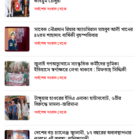
কাইয়ুম চৌধুরী
সর্বশেষ সংবাদ থেকে
সাবেক নৌপ্রধান রিয়ার অ্যাডমিরাল মাহবুব আলী খানের
৪২তম শাহাদাৎ বার্ষিকী বৃহস্পতিবার
সর্বশেষ সংবাদ থেকে
জুলাই গণঅভ্যুত্থানে সাংস্কৃতিক কর্মীদের ভূমিকা
ইতিহাসে স্বর্ণাক্ষরে লেখা থাকবে : মিফতাহ্ সিদ্দিকী
সর্বশেষ সংবাদ থেকে
টাঙ্গুয়ার হাওরের ইসিএ এলাকা হাউসবোট, ৬টির
বিরুদ্ধে মামলা–জরিমানা
সর্বশেষ সংবাদ থেকে
দেশের বড় চ্যালেঞ্জ জ্বালানী, ১৭ বছরের অব্যবস্থাপনার
কারণে এই অবস্থা: বাণিজ্যমন্ত্রী