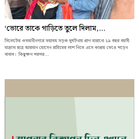
‘ভোরে তাকে গাড়িতে তুলে দিলাম,...
সিলেটের ওসমানীনগরে ভয়াবহ সড়ক দুর্ঘটনায় প্রাণ হারানো ১৯ বছর বয়সী
মাদ্রাসা ছাত্র আরমান হোসেন রাহিমের লাশ নিতে এসে কান্নায় ভেঙে পড়েন
বাবাব। কিছুক্ষণ পরপর...