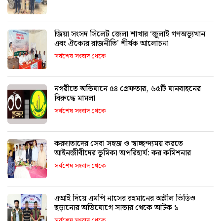
জিয়া সংসদ সিলেট জেলা শাখার ‘জুলাই গণঅভ্যুত্থান
এবং ঐক্যের রাজনীতি’ শীর্ষক আলোচনা
সর্বশেষ সংবাদ থেকে
নগরীতে অভিযানে ৫৪ গ্রেফতার, ৬৫টি যানবাহনের
বিরুদ্ধে মামলা
সর্বশেষ সংবাদ থেকে
করদাতাদের সেবা সহজ ও স্বাচ্ছন্দ্যময় করতে
আইনজীবীদের ভূমিকা অপরিহার্য: কর কমিশনার
সর্বশেষ সংবাদ থেকে
এআই দিয়ে এমপি নাসের রহমানের অশ্লীল ভিডিও
ছড়ানোর অভিযোগে সাভার থেকে আটক ১
সর্বশেষ সংবাদ থেকে