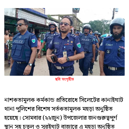
ছবি সংগৃহীত
নাশকতামূলক কর্মকান্ড প্রতিরোধে সিলেটের কানাইঘাট
থানা পুলিশের বিশেষ সর্তকতামূলক মহড়া অনুষ্ঠিত
হয়েছে। সোমবার (২২জুন) উপজেলার জনগুরুত্বপুর্ণ
স্থান সহ চতুল ও সুরইঘাট বাজারে এ মহড়া অনুষ্ঠিত