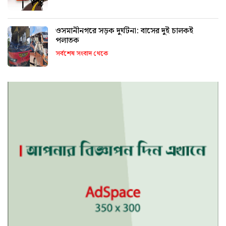
ওসমানীনগরে সড়ক দুর্ঘটনা: বাসের দুই চালকই
পলাতক
সর্বশেষ সংবাদ থেকে