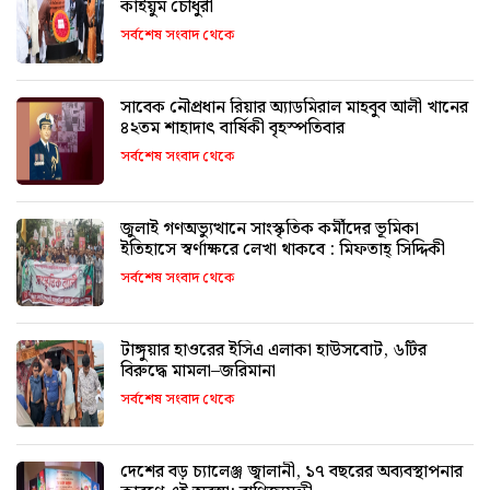
কাইয়ুম চৌধুরী
সর্বশেষ সংবাদ থেকে
সাবেক নৌপ্রধান রিয়ার অ্যাডমিরাল মাহবুব আলী খানের
৪২তম শাহাদাৎ বার্ষিকী বৃহস্পতিবার
সর্বশেষ সংবাদ থেকে
জুলাই গণঅভ্যুত্থানে সাংস্কৃতিক কর্মীদের ভূমিকা
ইতিহাসে স্বর্ণাক্ষরে লেখা থাকবে : মিফতাহ্ সিদ্দিকী
সর্বশেষ সংবাদ থেকে
টাঙ্গুয়ার হাওরের ইসিএ এলাকা হাউসবোট, ৬টির
বিরুদ্ধে মামলা–জরিমানা
সর্বশেষ সংবাদ থেকে
দেশের বড় চ্যালেঞ্জ জ্বালানী, ১৭ বছরের অব্যবস্থাপনার