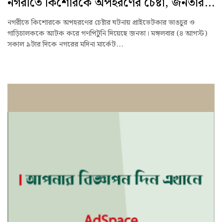
নগরীতে কিশোরকে অপহরণের চেষ্টা, জনতার...
নগরীতে কিশোরকে অপহরণের চেষ্টার ঘটনায় প্রাইভেটকার ভাঙচুর ও
গাড়িচালককে আটক করে গণপিটুনি দিয়েছে জনতা। মঙ্গলবার (৪ আগস্ট)
সকাল ৯টার দিকে নগরের মদিনা মার্কেট...