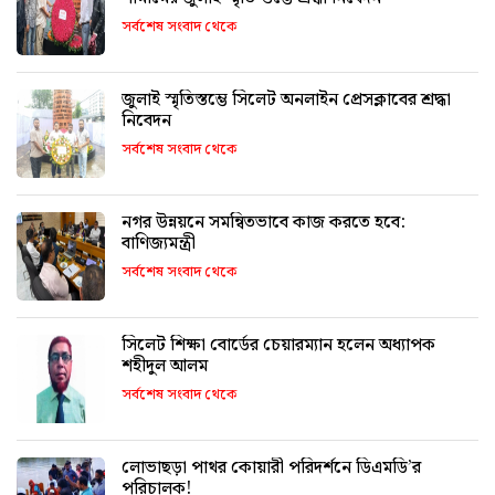
সর্বশেষ সংবাদ থেকে
জুলাই স্মৃতিস্তম্ভে সিলেট অনলাইন প্রেসক্লাবের শ্রদ্ধা
নিবেদন
সর্বশেষ সংবাদ থেকে
নগর উন্নয়নে সমন্বিতভাবে কাজ করতে হবে:
বাণিজ্যমন্ত্রী
সর্বশেষ সংবাদ থেকে
সিলেট শিক্ষা বোর্ডের চেয়ারম্যান হলেন অধ্যাপক
শহীদুল আলম
সর্বশেষ সংবাদ থেকে
লোভাছড়া পাথর কোয়ারী পরিদর্শনে ডিএমডি’র
পরিচালক!