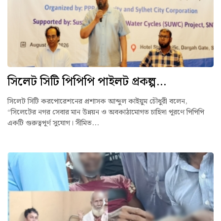
সিলেট সিটি পিপিপি পাইলট প্রকল্প...
সিলেট সিটি করপোরেশনের প্রশাসক আব্দুল কাইয়ুম চৌধুরী বলেন,
“সিলেটের নগর সেবার মান উন্নয়ন ও অবকাঠামোগত চাহিদা পূরণে পিপিপি
একটি গুরুত্বপূর্ণ সুযোগ। সীমিত...