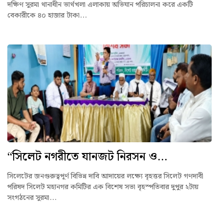
দক্ষিণ সুরমা থানাধীন ভার্থখলা এলাকায় অভিযান পরিচালনা করে একটি
বেকারীকে ৪০ হাজার টাকা...
“সিলেট নগরীতে যানজট নিরসন ও...
সিলেটের জনগুরুত্বপূর্ণ বিভিন্ন দাবি আদায়ের লক্ষ্যে বৃহত্তর সিলেট গণদাবী
পরিষদ সিলেট মহানগর কমিটির এক বিশেষ সভা বৃহস্পতিবার দুপুর ২টায়
সংগঠনের সুরমা...