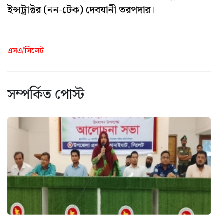
ইন্সট্রাক্টর (নন-টেক) দেবযানী তরপদার।
এসএ/সিলেট
সম্পর্কিত পোস্ট