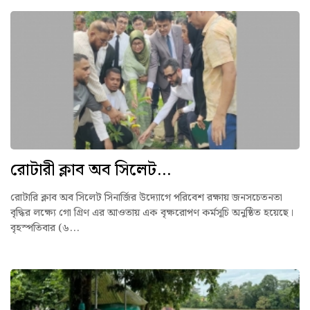
রোটারী ক্লাব অব সিলেট...
রোটারি ক্লাব অব সিলেট সিনার্জির উদ্যোগে পরিবেশ রক্ষায় জনসচেতনতা
বৃদ্ধির লক্ষ্যে গো গ্রিণ এর আওতায় এক বৃক্ষরোপণ কর্মসূচি অনুষ্ঠিত হয়েছে।
বৃহস্পতিবার (৬...