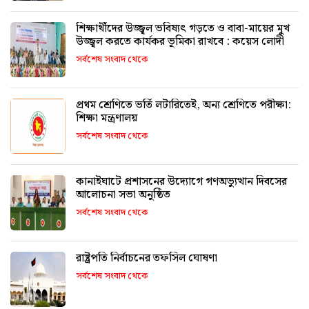
শিক্ষার্থীদের উজ্জ্বল ভবিষ্যৎ গড়তে ও বাবা-মায়ের মুখ
উজ্জ্বল করতে কার্যকর ভূমিকা রাখবে : কয়েস লোদী
সর্বশেষ সংবাদ থেকে
প্রথম শ্রেণিতে ভর্তি লটারিতেই, অন্য শ্রেণিতে পরীক্ষা:
শিক্ষা মন্ত্রণালয়
সর্বশেষ সংবাদ থেকে
কানাইঘাটে প্রশাসনের উদ্যোগে গণঅভ্যুত্থান দিবসের
আলোচনা সভা অনুষ্ঠিত
সর্বশেষ সংবাদ থেকে
রাষ্ট্রপতি নির্বাচনের তফসিল ঘোষণা
সর্বশেষ সংবাদ থেকে