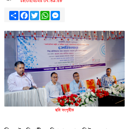
১৮/০৬/২০২৬ ০৭:৩৯:৫৮
Share
Facebook
Twitter
WhatsApp
Messenger
ছবি সংগৃহীত