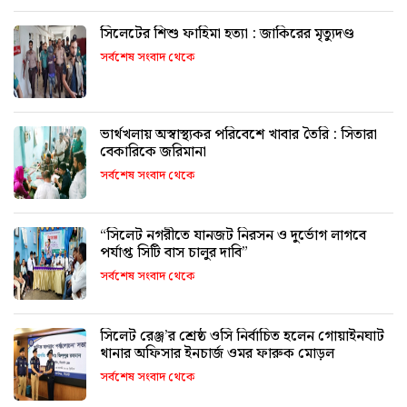
সিলেটের শিশু ফাহিমা হত্যা : জাকিরের মৃত্যুদণ্ড
সর্বশেষ সংবাদ থেকে
ভার্থখলায় অস্বাস্থ্যকর পরিবেশে খাবার তৈরি : সিতারা
বেকারিকে জরিমানা
সর্বশেষ সংবাদ থেকে
“সিলেট নগরীতে যানজট নিরসন ও দুর্ভোগ লাগবে
পর্যাপ্ত সিটি বাস চালুর দাবি”
সর্বশেষ সংবাদ থেকে
সিলেট রেঞ্জ’র শ্রেষ্ঠ ওসি নির্বাচিত হলেন গোয়াইনঘাট
থানার অফিসার ইনচার্জ ওমর ফারুক মোড়ল
সর্বশেষ সংবাদ থেকে