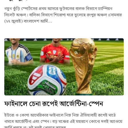
নতুন কুঁড়ি স্পোর্টসের প্রথম আসরে ফুটবলের বালক বিভাগে চ্যাম্পিয়ন
সিলেট অঞ্চল। বালিকা বিভাগে শিরোপা ঘরে তুলেছে রংপুর অঞ্চল।সোমবার
(২৭ জুলাই) বাংলাদেশ আর্মি...
ফাইনালে চেনা রূপেই আর্জেন্টিনা-স্পেন
ইউরো ও কোপা আমেরিকার ফাইনালে নিজ নিজ ঐতিহ্যবাহী রূপেই মাঠে
নামবে আর্জেন্টিনা এবং স্পেন। বড় মঞ্চের এই মহারণে কোনো দলই অ্যাওয়ে
জার্সি পরছে না; দুই দলই খেলবে তাদের...