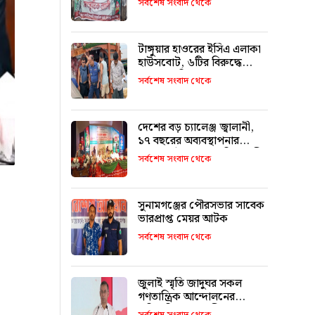
সর্বশেষ সংবাদ থেকে
মিফতাহ্ সিদ্দিকী
টাঙ্গুয়ার হাওরের ইসিএ এলাকা
হাউসবোট, ৬টির বিরুদ্ধে
মামলা–জরিমানা
সর্বশেষ সংবাদ থেকে
দেশের বড় চ্যালেঞ্জ জ্বালানী,
১৭ বছরের অব্যবস্থাপনার
কারণে এই অবস্থা: বাণিজ্যমন্ত্রী
সর্বশেষ সংবাদ থেকে
সুনামগঞ্জের পৌরসভার সাবেক
ভারপ্রাপ্ত মেয়র আটক
সর্বশেষ সংবাদ থেকে
জুলাই স্মৃতি জাদুঘর সকল
গণতান্ত্রিক আন্দোলনের
প্রতিচ্ছবি: প্রধানমন্ত্রী