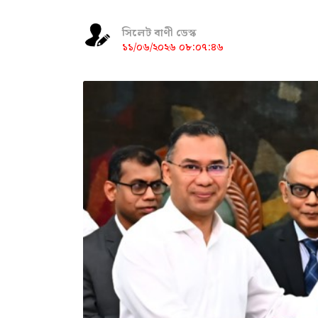
সিলেট বাণী ডেস্ক
১১/০৬/২০২৬ ০৮:০৭:৪৬