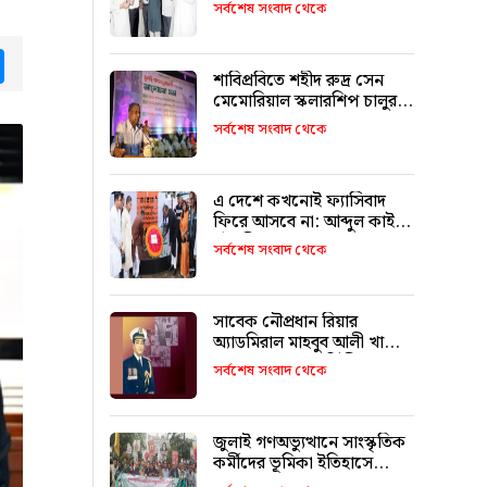
উদ্বোধন করলেন মন্ত্রী মুক্তাদির
সর্বশেষ সংবাদ থেকে
tsApp
Messenger
শাবিপ্রবিতে শহীদ রুদ্র সেন
মেমোরিয়াল স্কলারশিপ চালুর
ঘোষণা
সর্বশেষ সংবাদ থেকে
এ দেশে কখনোই ফ্যাসিবাদ
ফিরে আসবে না: আব্দুল কাইয়ুম
চৌধুরী
সর্বশেষ সংবাদ থেকে
সাবেক নৌপ্রধান রিয়ার
অ্যাডমিরাল মাহবুব আলী খানের
৪২তম শাহাদাৎ বার্ষিকী
সর্বশেষ সংবাদ থেকে
বৃহস্পতিবার
জুলাই গণঅভ্যুত্থানে সাংস্কৃতিক
কর্মীদের ভূমিকা ইতিহাসে
স্বর্ণাক্ষরে লেখা থাকবে :