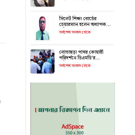
সিলেট শিক্ষা বোর্ডের
চেয়ারম্যান হলেন অধ্যাপক
শহীদুল আলম
সর্বশেষ সংবাদ থেকে
লোভাছড়া পাথর কোয়ারী
পরিদর্শনে ডিএমডি’র
পরিচালক!
সর্বশেষ সংবাদ থেকে
া