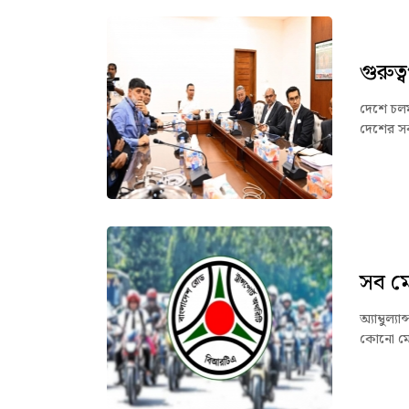
গুরুত
দেশে চলমা
দেশের সকল
সব ম
অ্যাম্বুল্
কোনো মোটর