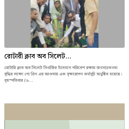
রোটারী ক্লাব অব সিলেট...
রোটারি ক্লাব অব সিলেট সিনার্জির উদ্যোগে পরিবেশ রক্ষায় জনসচেতনতা
বৃদ্ধির লক্ষ্যে গো গ্রিণ এর আওতায় এক বৃক্ষরোপণ কর্মসূচি অনুষ্ঠিত হয়েছে।
বৃহস্পতিবার (৬...