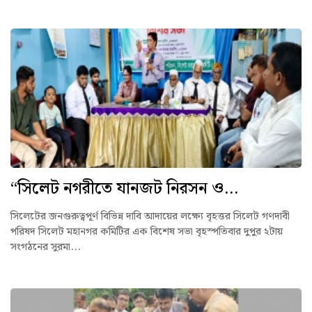
“সিলেট নগরীতে যানজট নিরসন ও...
সিলেটের জনগুরুত্বপূর্ণ বিভিন্ন দাবি আদায়ের লক্ষ্যে বৃহত্তর সিলেট গণদাবী
পরিষদ সিলেট মহানগর কমিটির এক বিশেষ সভা বৃহস্পতিবার দুপুর ২টায়
সংগঠনের সুরমা...