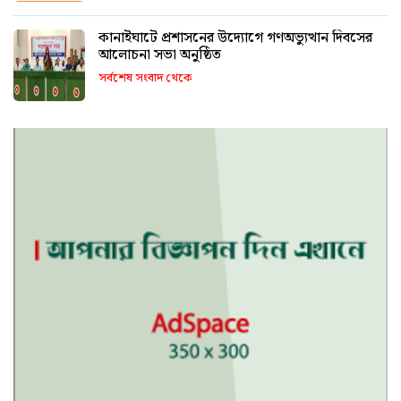
কানাইঘাটে প্রশাসনের উদ্যোগে গণঅভ্যুত্থান দিবসের
আলোচনা সভা অনুষ্ঠিত
সর্বশেষ সংবাদ থেকে