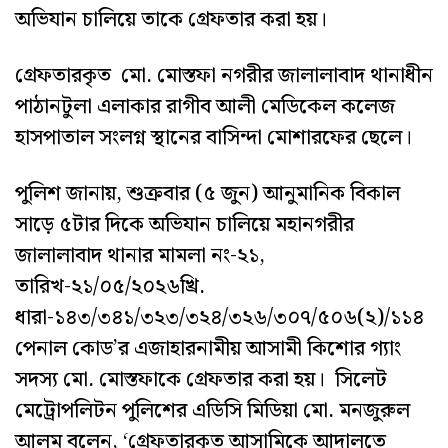
অভিযান চালিয়ে তাকে গ্রেফতার করা হয়।
গ্রেফতারকৃত মো. মোস্তফা নগরীর জালালাবাদ থানাধীন
পাঠানটুলা এলাকার রাগীব আলী মেডিকেল কলেজ
হাসপাতাল সংলগ্ন স্থানের বাসিন্দা মোশারফের ছেলে।
পুলিশ জানায়, শুক্রবার (৫ জুন) আনুমানিক বিকাল
সাড়ে ৫টার দিকে অভিযান চালিয়ে মহানগরীর
জালালাবাদ থানার মামলা নং-২১,
তারিখ-২১/০৫/২০২৬খ্রি.
ধারা-১৪৩/৩৪১/৩২৩/৩২৪/৩২৬/৩০৭/৫০৬(২)/১১৪
পেনাল কোড’র এজাহারনামীয় আসামী কিশোর গ্যাং
সদস্য মো. মোস্তফাকে গ্রেফতার করা হয়। সিলেট
মেট্রোপলিটন পুলিশের এডিসি মিডিয়া মো. মনজুরুল
আলম বলেন, ‘গ্রেফতারকৃত আসামিকে আদালতে