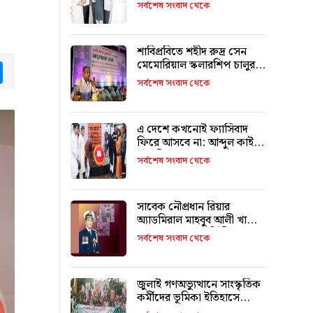
উদ্বোধন করলেন মন্ত্রী মুক্তাদির
সর্বশেষ সংবাদ থেকে
শাবিপ্রবিতে শহীদ রুদ্র সেন
মেমোরিয়াল স্কলারশিপ চালুর
tsApp
Messenger
ঘোষণা
সর্বশেষ সংবাদ থেকে
এ দেশে কখনোই ফ্যাসিবাদ
ফিরে আসবে না: আব্দুল কাইয়ুম
চৌধুরী
সর্বশেষ সংবাদ থেকে
সাবেক নৌপ্রধান রিয়ার
অ্যাডমিরাল মাহবুব আলী খানের
৪২তম শাহাদাৎ বার্ষিকী
সর্বশেষ সংবাদ থেকে
বৃহস্পতিবার
জুলাই গণঅভ্যুত্থানে সাংস্কৃতিক
কর্মীদের ভূমিকা ইতিহাসে
স্বর্ণাক্ষরে লেখা থাকবে :