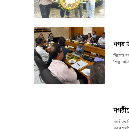
নগর উ
সিলেট নগর
শিল্প, বাণ
নগরীত
নগরীতে 
করে গণপি