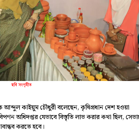
ছবি সংগৃহীত
 আব্দুল কাইয়ুম চৌধুরী বলেছেন, কৃষিপ্রধান দেশ হওয়া
ি বিপণন অধিদপ্তর যেভাবে বিস্তৃতি লাভ করার কথা ছিল, সেভা
তাবান্ধব করতে হবে।