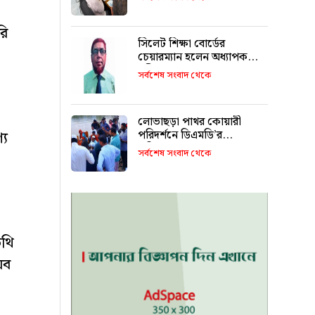
রি
সিলেট শিক্ষা বোর্ডের
চেয়ারম্যান হলেন অধ্যাপক
শহীদুল আলম
সর্বশেষ সংবাদ থেকে
লোভাছড়া পাথর কোয়ারী
পরিদর্শনে ডিএমডি’র
্য
পরিচালক!
সর্বশেষ সংবাদ থেকে
িথি
অব