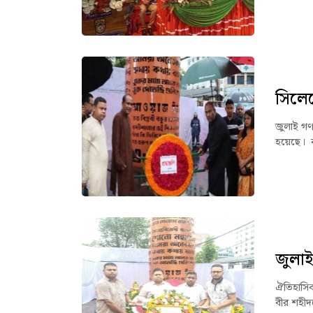
সিলেটে
জুলাই গণঅ
হয়েছে। ব
জুলাই 
ঐতিহাসিক 
বীর শহীদদ