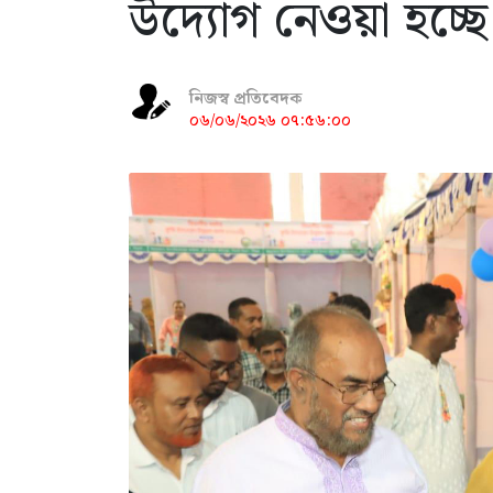
উদ্যোগ নেওয়া হচ্ছে
নিজস্ব প্রতিবেদক
০৬/০৬/২০২৬ ০৭:৫৬:০০