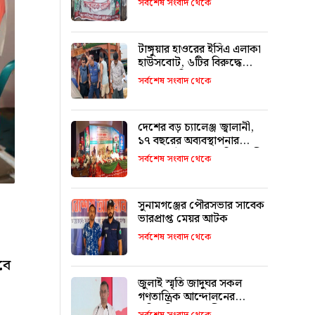
সর্বশেষ সংবাদ থেকে
মিফতাহ্ সিদ্দিকী
টাঙ্গুয়ার হাওরের ইসিএ এলাকা
হাউসবোট, ৬টির বিরুদ্ধে
মামলা–জরিমানা
সর্বশেষ সংবাদ থেকে
দেশের বড় চ্যালেঞ্জ জ্বালানী,
১৭ বছরের অব্যবস্থাপনার
কারণে এই অবস্থা: বাণিজ্যমন্ত্রী
সর্বশেষ সংবাদ থেকে
সুনামগঞ্জের পৌরসভার সাবেক
ভারপ্রাপ্ত মেয়র আটক
সর্বশেষ সংবাদ থেকে
বে
জুলাই স্মৃতি জাদুঘর সকল
গণতান্ত্রিক আন্দোলনের
প্রতিচ্ছবি: প্রধানমন্ত্রী