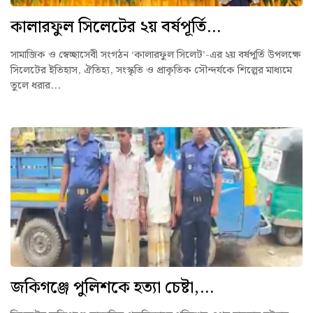
কালারফুল সিলেটের ২য় বর্ষপূর্তি...
সামাজিক ও স্বেচ্ছাসেবী সংগঠন ‘কালারফুল সিলেট’-এর ২য় বর্ষপূর্তি উপলক্ষে
সিলেটের ইতিহাস, ঐতিহ্য, সংস্কৃতি ও প্রাকৃতিক সৌন্দর্যকে শিল্পের মাধ্যমে
তুলে ধরার...
জকিগঞ্জে পুলিশকে হত্যা চেষ্টা,...