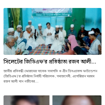
সিলেটের জিডিএফ’র প্রতিষ্ঠাতা রজব আলী...
জাতীয় প্রতিবন্ধী ফোরামের সাবেক সভাপতি ও গ্রীন ডিসএ্যাবল্ড ফাউন্ডেশন
(জিডিএফ)’র প্রতিষ্ঠাতা নির্বাহী পরিচালক, সমাজসেবী, এপেক্সিয়ান মরহুম
রজব আলী খান নজীবের...