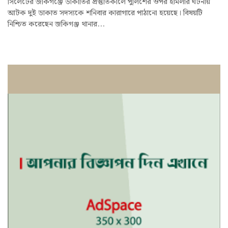
সিলেটের জকিগঞ্জে ডাকাতির প্রস্তুতিকালে পুলিশের ওপর হামলার ঘটনায়
আটক দুই ডাকাত সদস্যকে শনিবার কারাগারে পাঠানো হয়েছে। বিষয়টি
নিশ্চিত করেছেন জকিগঞ্জ থানার...