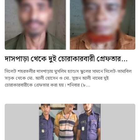
দাসপাড়া থেকে দুই চোরাকারবারী গ্রেফতার...
সিলেট শহরতলীর দাসপাড়ায় মুসলিম হ্যান্ডস স্কুলের সামনে সিলেট-তামাবিল
সড়ক থেকে মো. আলী হোসেন ও মো. সুজন আলী নামের দুই
চোরাকারবারীকে গ্রেফতার করা হয়। শনিবার (৮...