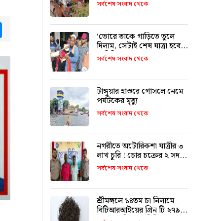
৯ জনের পরিচয় শনাক্ত
সর্বশেষ সংবাদ থেকে
tsApp
Messenger
‘ভোরে তাকে গাড়িতে তুলে
দিলাম, সেটাই শেষ যাত্রা হবে
ভাবিনি’
সর্বশেষ সংবাদ থেকে
টাঙ্গুয়ার হাওরে গোসলে নেমে
পর্যটকের মৃত্যু
সর্বশেষ সংবাদ থেকে
নগরীতে অটোরিকশা যাত্রীর ৩
লাখ চুরি : চোর চক্রের ২ সদস্য
আটক
সর্বশেষ সংবাদ থেকে
শ্রীমঙ্গলে ১৪তম চা নিলামে
বিটিআরআইয়ের গ্রিন টি ২৭৯০
টাকা কেজি দরে বিক্রি