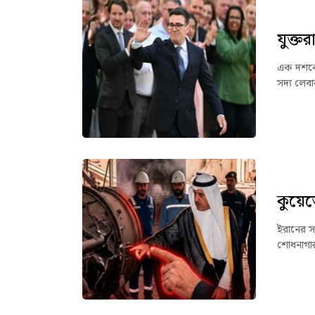
যুক্তরা
এক দশকের 
সদ্য লেবার
কুয়েতে
ইরানের সা
শোধনাগার 