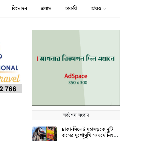
বিনোদন
প্রবাস
চাকরি
আরও
সর্বশেষ সংবাদ
ঢাকা-সিলেট মহাসড়কে দুটি
বাসের মুখোমুখি সংঘর্ষে নিহত