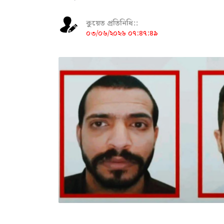
কুয়েত প্রতিনিধি::
০৩/০৬/২০২৬ ০৭:৪৭:৪৯