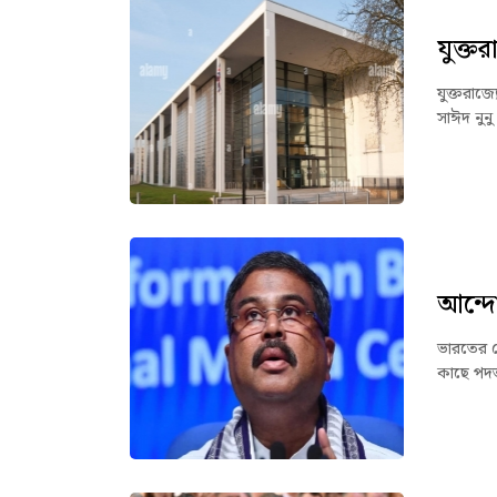
যুক্ত
যুক্তরাজ
সাঈদ নুনু
আন্দোল
ভারতের কেন
কাছে পদত