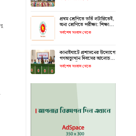
রাখবে : কয়েস লোদী
প্রথম শ্রেণিতে ভর্তি লটারিতেই,
অন্য শ্রেণিতে পরীক্ষা: শিক্ষা
বু
মন্ত্রণালয়
সর্বশেষ সংবাদ থেকে
কানাইঘাটে প্রশাসনের উদ্যোগে
গণঅভ্যুত্থান দিবসের আলোচনা
সভা অনুষ্ঠিত
সর্বশেষ সংবাদ থেকে
র