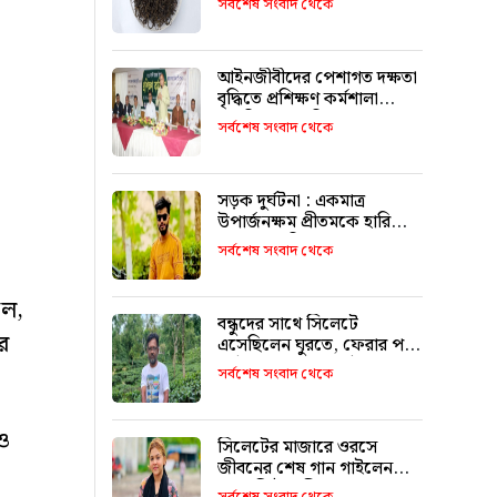
সর্বশেষ সংবাদ থেকে
আইনজীবীদের পেশাগত দক্ষতা
বৃদ্ধিতে প্রশিক্ষণ কর্মশালা
অপরিহার্য: এমপি এমরান
সর্বশেষ সংবাদ থেকে
আহমদ চৌধুরী
সড়ক দুর্ঘটনা : একমাত্র
উপার্জনক্ষম প্রীতমকে হারিয়ে
বাকরুদ্ধ পরিবার
সর্বশেষ সংবাদ থেকে
ফল,
বন্ধুদের সাথে সিলেটে
র
এসেছিলেন ঘুরতে, ফেরার পথে
দুর্ঘটনায় মারা যান সাইফুল
সর্বশেষ সংবাদ থেকে
 ও
সিলেটের মাজারে ওরসে
জীবনের শেষ গান গাইলেন
পেহেলি ভৈরবী