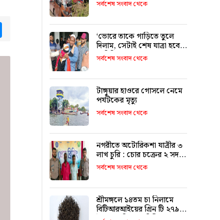
৯ জনের পরিচয় শনাক্ত
সর্বশেষ সংবাদ থেকে
tsApp
Messenger
‘ভোরে তাকে গাড়িতে তুলে
দিলাম, সেটাই শেষ যাত্রা হবে
ভাবিনি’
সর্বশেষ সংবাদ থেকে
টাঙ্গুয়ার হাওরে গোসলে নেমে
পর্যটকের মৃত্যু
সর্বশেষ সংবাদ থেকে
নগরীতে অটোরিকশা যাত্রীর ৩
লাখ চুরি : চোর চক্রের ২ সদস্য
আটক
সর্বশেষ সংবাদ থেকে
শ্রীমঙ্গলে ১৪তম চা নিলামে
বিটিআরআইয়ের গ্রিন টি ২৭৯০
টাকা কেজি দরে বিক্রি