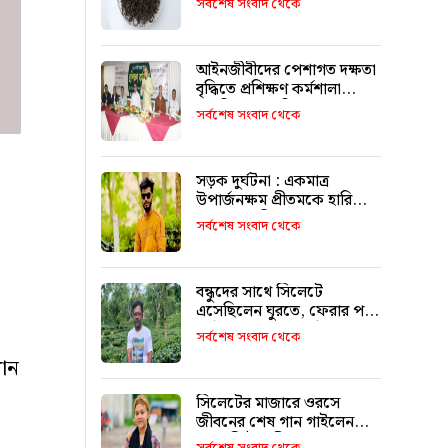
সর্বশেষ সংবাদ থেকে
আইনজীবীদের পেশাগত দক্ষতা
বৃদ্ধিতে প্রশিক্ষণ কর্মশালা
অপরিহার্য: এমপি এমরান
সর্বশেষ সংবাদ থেকে
আহমদ চৌধুরী
সড়ক দুর্ঘটনা : একমাত্র
উপার্জনক্ষম প্রীতমকে হারিয়ে
বাকরুদ্ধ পরিবার
সর্বশেষ সংবাদ থেকে
বন্ধুদের সাথে সিলেটে
এসেছিলেন ঘুরতে, ফেরার পথে
দুর্ঘটনায় মারা যান সাইফুল
সর্বশেষ সংবাদ থেকে
খান
সিলেটের মাজারে ওরসে
জীবনের শেষ গান গাইলেন
পেহেলি ভৈরবী