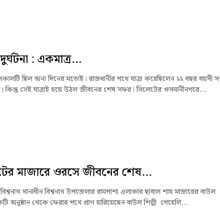
র্ঘটনা : একমাত্র...
 সকালটি ছিল অন্য দিনের মতোই। রাজধানীর পথে যাত্রা করেছিলেন ২২ বছর বয়সী সপ
তম। কিন্তু সেই যাত্রাই হয়ে উঠল জীবনের শেষ সফর। সিলেটের ওসমানীনগরে...
টের মাজারে ওরসে জীবনের শেষ...
বিশ্বনাথ থানাধীন বিশ্বনাথ উপজেলার রামপাশা এলাকার ছাবাল শাহ মাজারের বাউল
টি অনুষ্ঠান থেকে ফেরার পথে প্রাণ হারিয়েছেন বাউল শিল্পী পেহেলি...