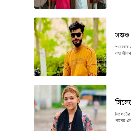
সড়ক দু
শুক্রবার
রায় প্রী
সিলে
সিলেটের 
গানের এক