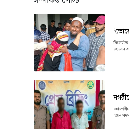
সম্পর্কিত পোস্ট
‘ভোরে
সিলেটের 
হোসেন রা
নগরীত
মহানগরীত
২জন সদস্