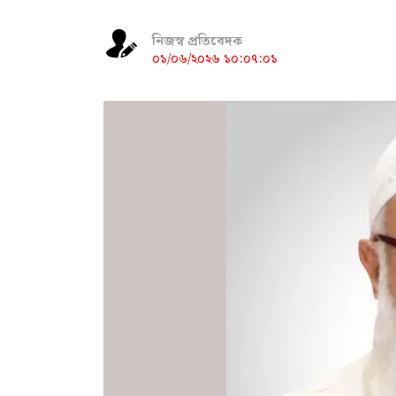
নিজস্ব প্রতিবেদক
০১/০৬/২০২৬ ১০:০৭:০১