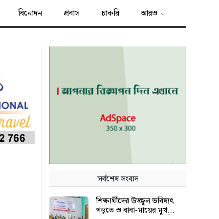
বিনোদন
প্রবাস
চাকরি
আরও
সর্বশেষ সংবাদ
শিক্ষার্থীদের উজ্জ্বল ভবিষ্যৎ
গড়তে ও বাবা-মায়ের মুখ