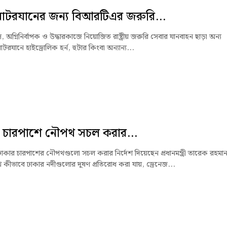
োটরযানের জন্য বিআরটিএর জরুরি...
যান্স, অগ্নিনির্বাপক ও উদ্ধারকাজে নিয়োজিত রাষ্ট্রীয় জরুরি সেবার যানবাহন ছাড়া অন্য
যানে হাইড্রোলিক হর্ন, হুটার কিংবা অন্যান্য...
 চারপাশে নৌপথ সচল করার...
ঢাকার চারপাশের নৌপথগুলো সচল করার নির্দেশ দিয়েছেন প্রধানমন্ত্রী তারেক রহমা
কীভাবে ঢাকার নদীগুলোর দূষণ প্রতিরোধ করা যায়, ড্রেনেজ...