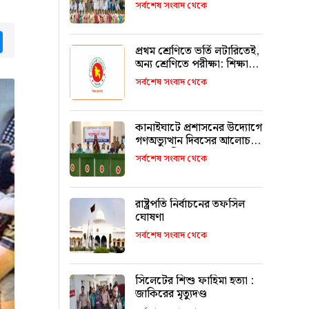
উজ্জ্বল করতে কার্যকর ভূমিকা
সর্বশেষ সংবাদ থেকে
রাখবে : কয়েস লোদী
tsApp
Messenger
প্রথম শ্রেণিতে ভর্তি লটারিতেই,
অন্য শ্রেণিতে পরীক্ষা: শিক্ষা
মন্ত্রণালয়
সর্বশেষ সংবাদ থেকে
কানাইঘাটে প্রশাসনের উদ্যোগে
গণঅভ্যুত্থান দিবসের আলোচনা
সভা অনুষ্ঠিত
সর্বশেষ সংবাদ থেকে
রাষ্ট্রপতি নির্বাচনের তফসিল
ঘোষণা
সর্বশেষ সংবাদ থেকে
সিলেটের শিশু ফাহিমা হত্যা :
জাকিরের মৃত্যুদণ্ড