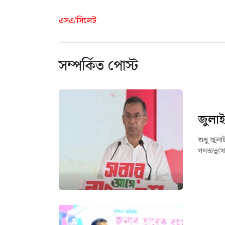
এসএ/সিলেট
সম্পর্কিত পোস্ট
জুলাই
শুধু জুলা
গণঅভ্যুত্