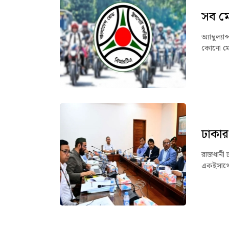
সব ম
অ্যাম্বুল্
কোনো মোটর
ঢাকার
রাজধানী 
একইসাথে 