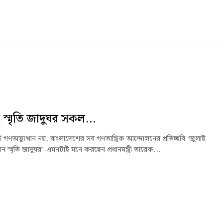
 স্মৃতি জাদুঘর সকল...
ই গণঅভ্যুত্থান নয়, বাংলাদেশের সব গণতান্ত্রিক আন্দোলনের প্রতিচ্ছবি ‘জুলাই
থান স্মৃতি জাদুঘর’-এমনটাই মনে করছেন প্রধানমন্ত্রী তারেক...