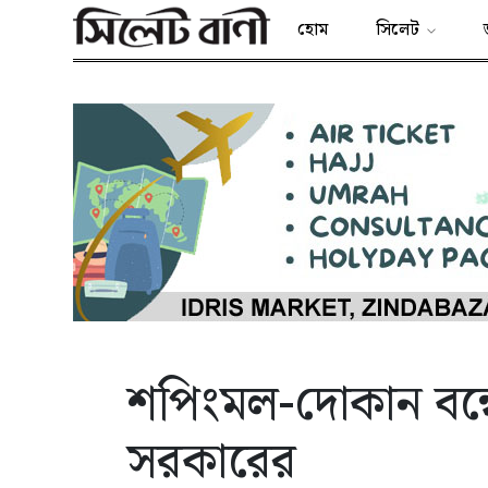
হোম
সিলেট
শপিংমল-দোকান বন্ধে
সরকারের