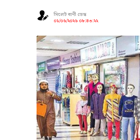
সিলেট বাণী ডেস্ক
০১/০৬/২০২৬ ০৮:৪৩:২২