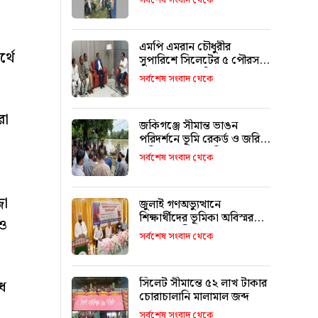
সর্বশেষ সংবাদ থেকে
া
এমপি এমরান চৌধুরীর
্থে
সুপারিশে সিলেটের ৫ পৌরসভা
পাচ্ছে ৫ শ কোটি টাকা
সর্বশেষ সংবাদ থেকে
রা
জকিগঞ্জে সীমান্ত ভাঙন
পরিদর্শনে ভূমি রেকর্ড ও জরিপ
অধিদপ্তরের মহাপরিচালক
সর্বশেষ সংবাদ থেকে
জা
জুলাই গণঅভ্যুত্থানে
শিক্ষার্থীদের ভূমিকা অবিস্মরণীয়
 ও
: এম এ মালিক
সর্বশেষ সংবাদ থেকে
সিলেট সীমান্তে ৫২ লাখ টাকার
োধ
চোরাচালানি মালামাল জব্দ
সর্বশেষ সংবাদ থেকে