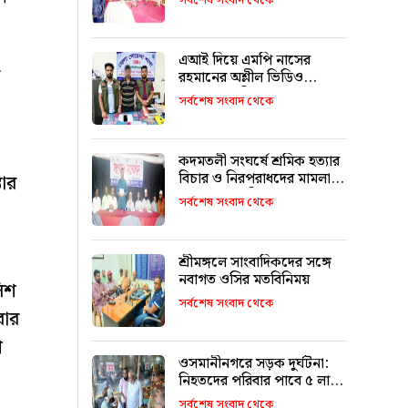
সর্বশেষ সংবাদ থেকে
অপরিহার্য: কর কমিশনার
এআই দিয়ে এমপি নাসের
রহমানের অশ্লীল ভিডিও
ছড়ানোর অভিযোগে সাভার
সর্বশেষ সংবাদ থেকে
থেকে আটক ১
কদমতলী সংঘর্ষে শ্রমিক হত্যার
বিচার ও নিরপরাধদের মামলা
তার
থেকে অব্যাহতির আহ্বান
সর্বশেষ সংবাদ থেকে
শ্রীমঙ্গলে সাংবাদিকদের সঙ্গে
নবাগত ওসির মতবিনিময়
লিশ
সর্বশেষ সংবাদ থেকে
বার
শ
ওসমানীনগরে সড়ক দুর্ঘটনা:
নিহতদের পরিবার পাবে ৫ লাখ,
আহতরা ১ থেকে ৩ লাখ
সর্বশেষ সংবাদ থেকে