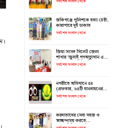
সর্বশেষ সংবাদ থেকে
জকিগঞ্জে পুলিশকে হত্যা চেষ্টা,
কারাগারে দুই ডাকাত
সর্বশেষ সংবাদ থেকে
েন।
জিয়া সংসদ সিলেট জেলা
শাখার ‘জুলাই গণঅভ্যুত্থান এবং
ঐক্যের রাজনীতি’ শীর্ষক
সর্বশেষ সংবাদ থেকে
আলোচনা
নগরীতে অভিযানে ৫৪
গ্রেফতার, ৬৫টি যানবাহনের
বিরুদ্ধে মামলা
সর্বশেষ সংবাদ থেকে
করদাতাদের সেবা সহজ ও
স্বাচ্ছন্দ্যময় করতে
।
আইনজীবীদের ভূমিকা