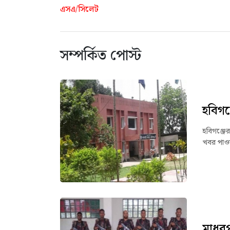
এসএ/সিলেট
সম্পর্কিত পোস্ট
হবিগঞ
হবিগঞ্জের
খবর পাওয়
মাধবপ