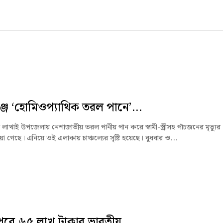
্জে ‘হোমিওপ্যাথিক তরল পানে’...
 লাখাই উপজেলায় নেশাজাতীয় তরল পানীয় পান করে স্বামী-স্ত্রীসহ পাঁচজনের মৃত্যুর
া গেছে। এনিয়ে ওই এলাকায় চাঞ্চল্যের সৃষ্টি হয়েছে। বুধবার ও...
ুরে ৬৫ লাখ টাকার ভারতীয়...