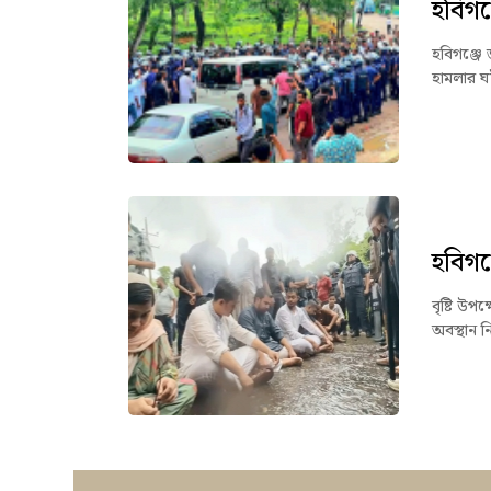
হবিগঞ
হবিগঞ্জে 
হামলার ঘ
হবিগঞ্
বৃষ্টি উপ
অবস্থান ন