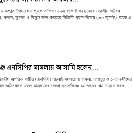
র মাধবপুর উপজেলায় পৃথক অভিযানে ৬৫ লাখ টাকা মূল্যের ভারতীয় অবৈধ
স, কম্বল, ফুচকা ও বিস্কুট জব্দ করেছে বিজিবি।বৃহস্পতিবার (৩০ জুলাই) রাতে এ.
্জে এনসিপির মামলায় আসামি হলেন...
জাতীয় নাগরিক পার্টির (এনসিপি) ‘জুলাই পদযাত্রা’য় হামলা, ভাঙচুর ও নেতাকর্মীদের
র অভিযোগে জেলা ছাত্রদলের জেলা সভাপতিসহ ১১ জনের নাম উল্লেখ করে...