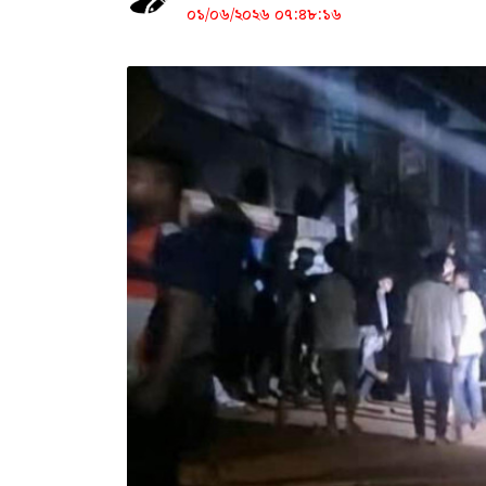
০১/০৬/২০২৬ ০৭:৪৮:১৬