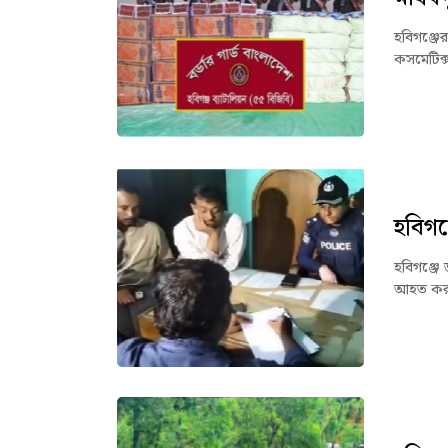
হবিগঞ্জে
কসমেটিক্
হবিগঞ
হবিগঞ্জে 
আহত করা