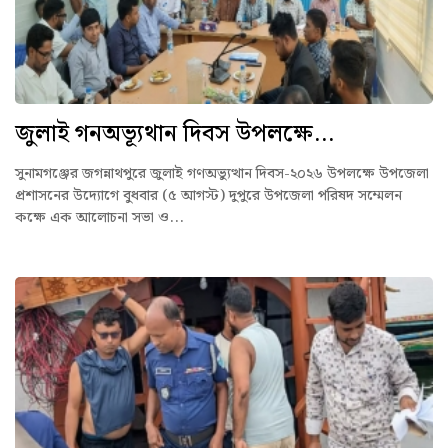
জুলাই গনঅভ্যূথান দিবস উপলক্ষে...
সুনামগঞ্জের জগন্নাথপুরে জুলাই গণঅভ্যুত্থান দিবস-২০২৬ উপলক্ষে উপজেলা
প্রশাসনের উদ্যোগে বুধবার (৫ আগস্ট) দুপুরে উপজেলা পরিষদ সম্মেলন
কক্ষে এক আলোচনা সভা ও...