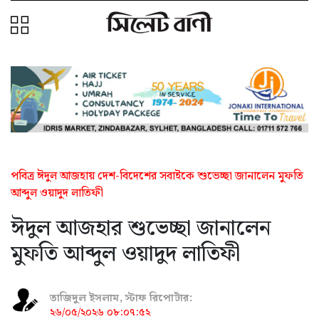
পবিত্র ঈদুল আজহায় দেশ-বিদেশের সবাইকে শুভেচ্ছা জানালেন মুফতি
আব্দুল ওয়াদুদ লাতিফী
ঈদুল আজহার শুভেচ্ছা জানালেন
মুফতি আব্দুল ওয়াদুদ লাতিফী
তাজিদুল ইসলাম, স্টাফ রিপোর্টার:
২৬/০৫/২০২৬ ০৮:০৭:৫২