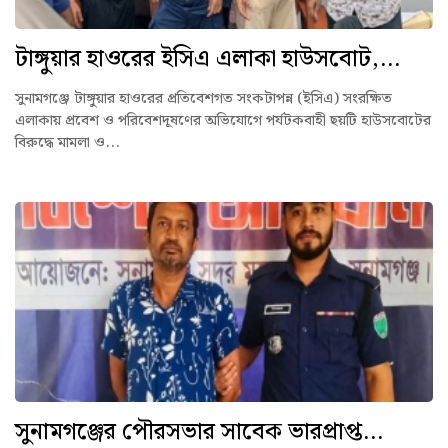
টাঙ্গুয়ার হাওরের ইসিএ এলাকা হাউসবোট,...
সুনামগঞ্জে টাঙ্গুয়ার হাওরের প্রতিবেশগত সংকটাপন্ন (ইসিএ) সংরক্ষিত
এলাকায় প্রবেশ ও পরিবেশদূষণের অভিযোগে পর্যটকবাহী ছয়টি হাউসবোটের
বিরুদ্ধে মামলা ও...
সুনামগঞ্জের পৌরসভার সাবেক ভারপ্রাপ্ত...