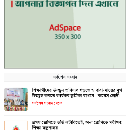
সর্বশেষ সংবাদ
শিক্ষার্থীদের উজ্জ্বল ভবিষ্যৎ গড়তে ও বাবা-মায়ের মুখ
উজ্জ্বল করতে কার্যকর ভূমিকা রাখবে : কয়েস লোদী
সর্বশেষ সংবাদ থেকে
প্রথম শ্রেণিতে ভর্তি লটারিতেই, অন্য শ্রেণিতে পরীক্ষা:
শিক্ষা মন্ত্রণালয়