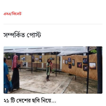
এসএ/সিলেট
সম্পর্কিত পোস্ট
২১ টি দেশের ছবি নিয়ে...