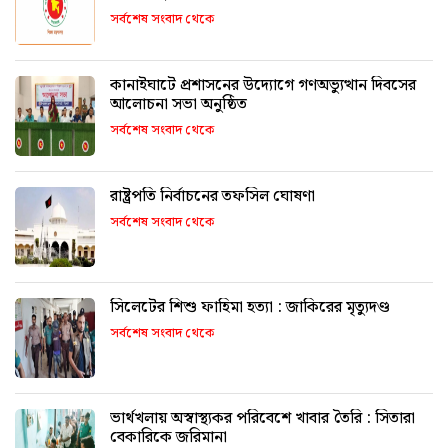
সর্বশেষ সংবাদ থেকে
কানাইঘাটে প্রশাসনের উদ্যোগে গণঅভ্যুত্থান দিবসের
আলোচনা সভা অনুষ্ঠিত
সর্বশেষ সংবাদ থেকে
রাষ্ট্রপতি নির্বাচনের তফসিল ঘোষণা
সর্বশেষ সংবাদ থেকে
সিলেটের শিশু ফাহিমা হত্যা : জাকিরের মৃত্যুদণ্ড
সর্বশেষ সংবাদ থেকে
ভার্থখলায় অস্বাস্থ্যকর পরিবেশে খাবার তৈরি : সিতারা
বেকারিকে জরিমানা