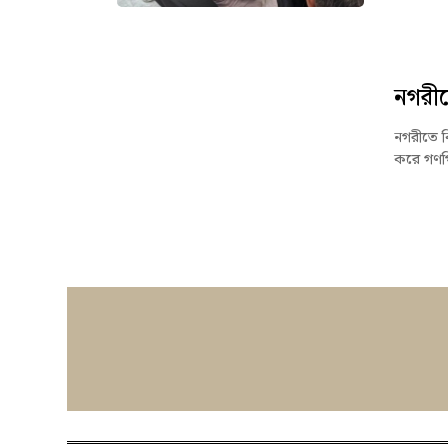
নগরীত
নগরীতে 
করে গণপি