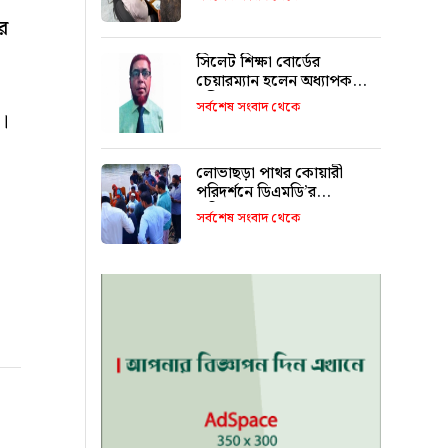
রে
সিলেট শিক্ষা বোর্ডের
চেয়ারম্যান হলেন অধ্যাপক
শহীদুল আলম
সর্বশেষ সংবাদ থেকে
ে।
লোভাছড়া পাথর কোয়ারী
পরিদর্শনে ডিএমডি’র
পরিচালক!
সর্বশেষ সংবাদ থেকে