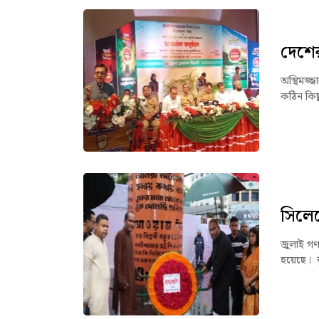
দেশের 
অস্থিমজ্
কঠিন কিছু 
সিলেটে
জুলাই গণঅ
হয়েছে। ব