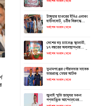
সর্বশেষ সংবাদ থেকে
মিফতাহ্ সিদ্দিকী
টাঙ্গুয়ার হাওরের ইসিএ এলাকা
হাউসবোট, ৬টির বিরুদ্ধে
মামলা–জরিমানা
সর্বশেষ সংবাদ থেকে
দেশের বড় চ্যালেঞ্জ জ্বালানী,
১৭ বছরের অব্যবস্থাপনার
কারণে এই অবস্থা: বাণিজ্যমন্ত্রী
সর্বশেষ সংবাদ থেকে
সুনামগঞ্জের পৌরসভার সাবেক
ভারপ্রাপ্ত মেয়র আটক
্ণ
সর্বশেষ সংবাদ থেকে
র
জুলাই স্মৃতি জাদুঘর সকল
গণতান্ত্রিক আন্দোলনের
প্রতিচ্ছবি: প্রধানমন্ত্রী