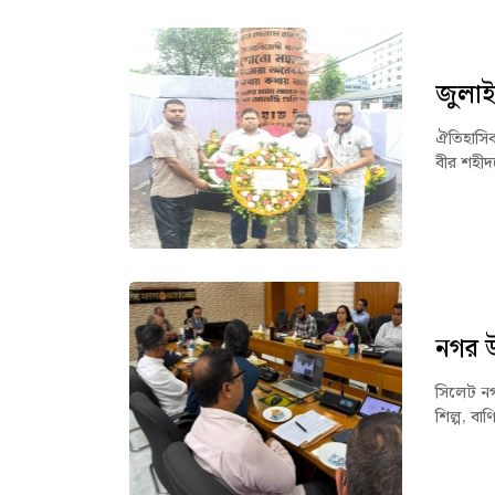
জুলাই 
ঐতিহাসিক 
বীর শহীদদ
নগর উ
সিলেট নগর
শিল্প, বাণ