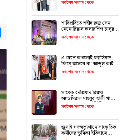
উদ্বোধন করলেন মন্ত্রী মুক্তাদির
সর্বশেষ সংবাদ থেকে
শাবিপ্রবিতে শহীদ রুদ্র সেন
মেমোরিয়াল স্কলারশিপ চালুর
tsApp
Messenger
ঘোষণা
সর্বশেষ সংবাদ থেকে
এ দেশে কখনোই ফ্যাসিবাদ
ফিরে আসবে না: আব্দুল কাইয়ুম
চৌধুরী
সর্বশেষ সংবাদ থেকে
সাবেক নৌপ্রধান রিয়ার
অ্যাডমিরাল মাহবুব আলী খানের
৪২তম শাহাদাৎ বার্ষিকী
সর্বশেষ সংবাদ থেকে
বৃহস্পতিবার
জুলাই গণঅভ্যুত্থানে সাংস্কৃতিক
কর্মীদের ভূমিকা ইতিহাসে
স্বর্ণাক্ষরে লেখা থাকবে :