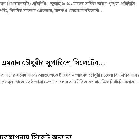
 (গোয়াইনঘাট) প্রতিনিধি:: ‎জুলাই ২০২৬ মাসের সার্বিক আইন-শৃঙ্খলা পরিস্থিতি,
্পত্তি, নিয়মিত মামলায় গ্রেফতার, মাদকও চোরাচালানবিরোধী...
এমরান চৌধুরীর সুপারিশে সিলেটের...
 আসনের সংসদ সদস্য অ্যাডভোকেট এমরান আহমদ চৌধুরী। জেলা বিএনপির সাধা
 তৃণমূল থেকে উঠে আসা নেতা। জেলার রাজনীতিক হওয়ায় নিজ নির্বাচনি এলাকা..
 ব্যবস্থাপনায় সিলেট অন্যান্য...