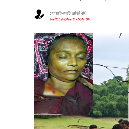
গোয়াইনঘাট প্রতিনিধি
১৬/০৫/২০২৬ ০৭:০১:০২