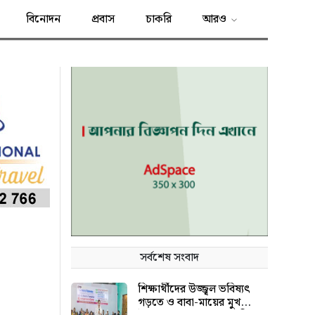
বিনোদন
প্রবাস
চাকরি
আরও
সর্বশেষ সংবাদ
শিক্ষার্থীদের উজ্জ্বল ভবিষ্যৎ
গড়তে ও বাবা-মায়ের মুখ