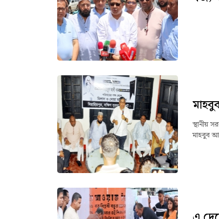
স্থা
মাহবু
স্থানীয় স
মাহবুব আ
এ দেশ