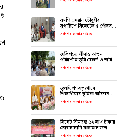
সর্বশেষ সংবাদ থেকে
ের
এই
এমপি এমরান চৌধুরীর
সুপারিশে সিলেটের ৫ পৌরসভা
পাচ্ছে ৫ শ কোটি টাকা
সর্বশেষ সংবাদ থেকে
েপে
জকিগঞ্জে সীমান্ত ভাঙন
পরিদর্শনে ভূমি রেকর্ড ও জরিপ
অধিদপ্তরের মহাপরিচালক
সর্বশেষ সংবাদ থেকে
া
জুলাই গণঅভ্যুত্থানে
শিক্ষার্থীদের ভূমিকা অবিস্মরণীয়
েজ
: এম এ মালিক
সর্বশেষ সংবাদ থেকে
সিলেট সীমান্তে ৫২ লাখ টাকার
চোরাচালানি মালামাল জব্দ
সর্বশেষ সংবাদ থেকে