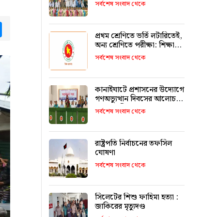
উজ্জ্বল করতে কার্যকর ভূমিকা
সর্বশেষ সংবাদ থেকে
রাখবে : কয়েস লোদী
tsApp
Messenger
প্রথম শ্রেণিতে ভর্তি লটারিতেই,
অন্য শ্রেণিতে পরীক্ষা: শিক্ষা
মন্ত্রণালয়
সর্বশেষ সংবাদ থেকে
কানাইঘাটে প্রশাসনের উদ্যোগে
গণঅভ্যুত্থান দিবসের আলোচনা
সভা অনুষ্ঠিত
সর্বশেষ সংবাদ থেকে
রাষ্ট্রপতি নির্বাচনের তফসিল
ঘোষণা
সর্বশেষ সংবাদ থেকে
সিলেটের শিশু ফাহিমা হত্যা :
জাকিরের মৃত্যুদণ্ড