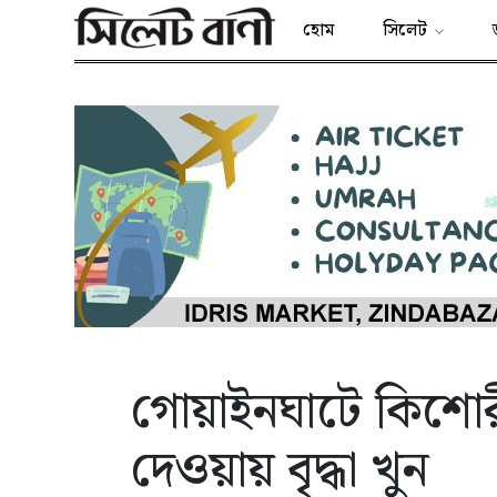
হোম
সিলেট
গোয়াইনঘাটে কিশোরী
দেওয়ায় বৃদ্ধা খুন