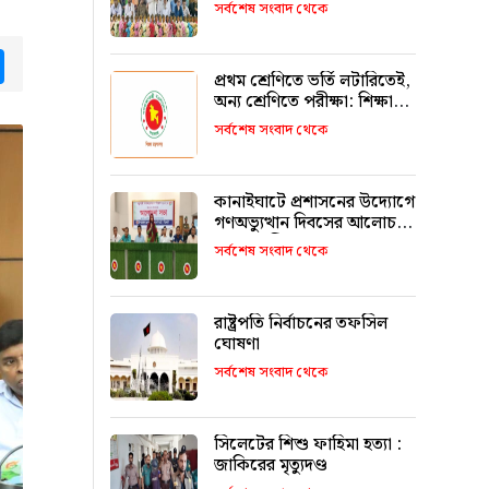
উজ্জ্বল করতে কার্যকর ভূমিকা
সর্বশেষ সংবাদ থেকে
রাখবে : কয়েস লোদী
tsApp
Messenger
প্রথম শ্রেণিতে ভর্তি লটারিতেই,
অন্য শ্রেণিতে পরীক্ষা: শিক্ষা
মন্ত্রণালয়
সর্বশেষ সংবাদ থেকে
কানাইঘাটে প্রশাসনের উদ্যোগে
গণঅভ্যুত্থান দিবসের আলোচনা
সভা অনুষ্ঠিত
সর্বশেষ সংবাদ থেকে
রাষ্ট্রপতি নির্বাচনের তফসিল
ঘোষণা
সর্বশেষ সংবাদ থেকে
সিলেটের শিশু ফাহিমা হত্যা :
জাকিরের মৃত্যুদণ্ড