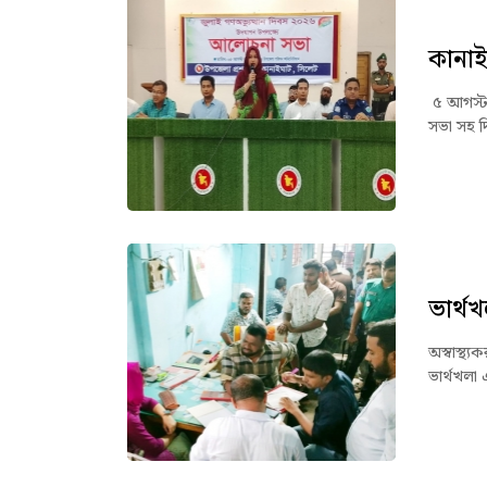
কানাই
৫ আগস্ট 
সভা সহ দ
ভার্থখ
অস্বাস্থ্
ভার্থখলা