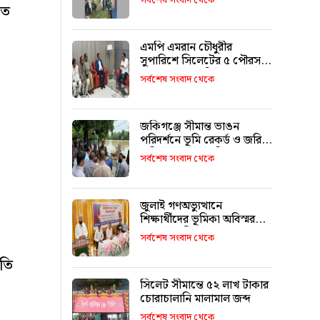
সর্বশেষ সংবাদ থেকে
তে
এমপি এমরান চৌধুরীর
সুপারিশে সিলেটের ৫ পৌরসভা
পাচ্ছে ৫ শ কোটি টাকা
সর্বশেষ সংবাদ থেকে
জকিগঞ্জে সীমান্ত ভাঙন
পরিদর্শনে ভূমি রেকর্ড ও জরিপ
অধিদপ্তরের মহাপরিচালক
সর্বশেষ সংবাদ থেকে
জুলাই গণঅভ্যুত্থানে
শিক্ষার্থীদের ভূমিকা অবিস্মরণীয়
: এম এ মালিক
সর্বশেষ সংবাদ থেকে
ীতি
সিলেট সীমান্তে ৫২ লাখ টাকার
চোরাচালানি মালামাল জব্দ
সর্বশেষ সংবাদ থেকে