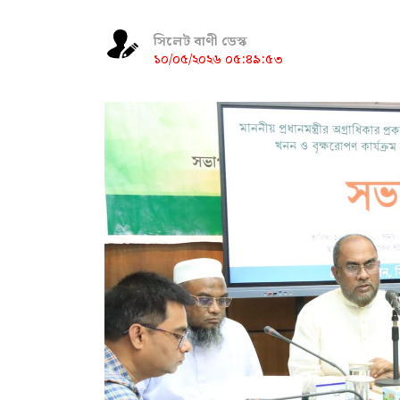
সিলেট বাণী ডেস্ক
১০/০৫/২০২৬ ০৫:৪৯:৫৩