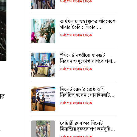
সর্বশেষ সংবাদ থেকে
ভার্থখলায় অস্বাস্থ্যকর পরিবেশে
খাবার তৈরি : সিতারা
বেকারিকে জরিমানা
সর্বশেষ সংবাদ থেকে
“সিলেট নগরীতে যানজট
নিরসন ও দুর্ভোগ লাগবে পর্যাপ্ত
সিটি বাস চালুর দাবি”
সর্বশেষ সংবাদ থেকে
সিলেট রেঞ্জ’র শ্রেষ্ঠ ওসি
নির্বাচিত হলেন গোয়াইনঘাট
ের
থানার অফিসার ইনচার্জ ওমর
সর্বশেষ সংবাদ থেকে
ফারুক মোড়ল
রোটারী ক্লাব অব সিলেট
সিনার্জির বৃক্ষরোপণ কর্মসূচি
গ
অনুষ্ঠিত