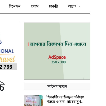
বিনোদন
প্রবাস
চাকরি
আরও
চি
সর্বশেষ সংবাদ
শিক্ষার্থীদের উজ্জ্বল ভবিষ্যৎ
গড়তে ও বাবা-মায়ের মুখ