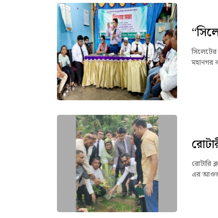
“সিল
সিলেটের জ
মহানগর ক
রোটার
রোটারি ক্
এর আওতায়