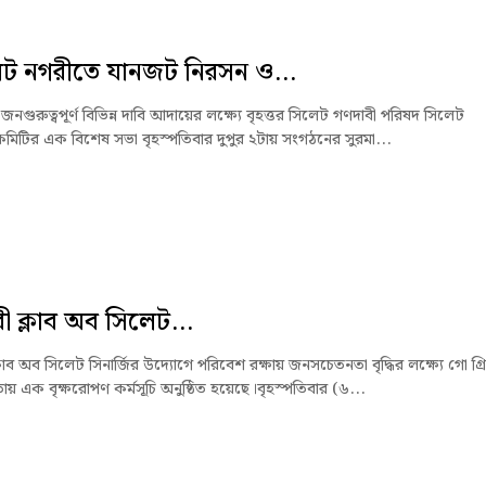
েট নগরীতে যানজট নিরসন ও...
নগুরুত্বপূর্ণ বিভিন্ন দাবি আদায়ের লক্ষ্যে বৃহত্তর সিলেট গণদাবী পরিষদ সিলেট
মিটির এক বিশেষ সভা বৃহস্পতিবার দুপুর ২টায় সংগঠনের সুরমা...
ী ক্লাব অব সিলেট...
লাব অব সিলেট সিনার্জির উদ্যোগে পরিবেশ রক্ষায় জনসচেতনতা বৃদ্ধির লক্ষ্যে গো গ্র
 এক বৃক্ষরোপণ কর্মসূচি অনুষ্ঠিত হয়েছে।বৃহস্পতিবার (৬...