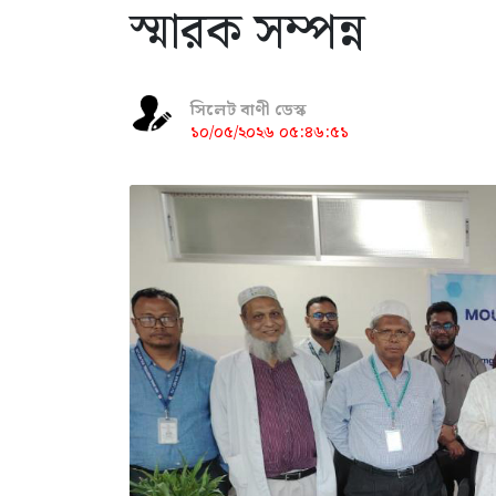
স্মারক সম্পন্ন
সিলেট বাণী ডেস্ক
১০/০৫/২০২৬ ০৫:৪৬:৫১