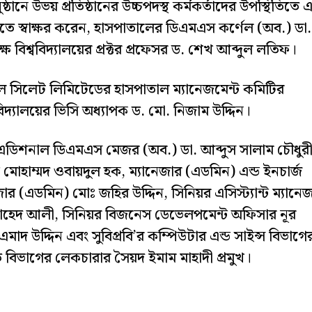
নে উভয় প্রতিষ্ঠানের উচ্চপদস্থ কর্মকর্তাদের উপস্থিতিতে 
ক্তিতে স্বাক্ষর করেন, হাসপাতালের ডিএমএস কর্ণেল (অব.) ডা.
ে বিশ্ববিদ্যালয়ের প্রক্টর প্রফেসর ড. শেখ আব্দুল লতিফ।
ল সিলেট লিমিটেডের হাসপাতাল ম্যানেজমেন্ট কমিটির
বিদ্যালয়ের ভিসি অধ্যাপক ড. মো. নিজাম উদ্দিন।
এডিশনাল ডিএমএস মেজর (অব.) ডা. আব্দুস সালাম চৌধুরী
হাম্মদ ওবায়দুল হক, ম্যানেজার (এডমিন) এন্ড ইনচার্জ
জার (এডমিন) মোঃ জহির উদ্দিন, সিনিয়র এসিস্ট্যান্ট ম্যানে
শাহেদ আলী, সিনিয়র বিজনেস ডেভেলপমেন্ট অফিসার নূর
দ উদ্দিন এবং সুবিপ্রবি’র কম্পিউটার এন্ড সাইন্স বিভাগে
বিভাগের লেকচারার সৈয়দ ইমাম মাহাদী প্রমুখ।