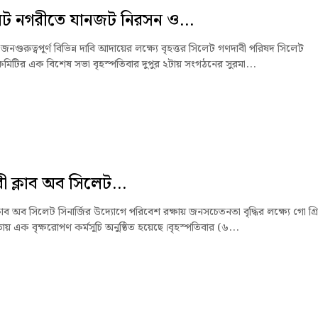
েট নগরীতে যানজট নিরসন ও...
নগুরুত্বপূর্ণ বিভিন্ন দাবি আদায়ের লক্ষ্যে বৃহত্তর সিলেট গণদাবী পরিষদ সিলেট
মিটির এক বিশেষ সভা বৃহস্পতিবার দুপুর ২টায় সংগঠনের সুরমা...
ী ক্লাব অব সিলেট...
লাব অব সিলেট সিনার্জির উদ্যোগে পরিবেশ রক্ষায় জনসচেতনতা বৃদ্ধির লক্ষ্যে গো গ্র
 এক বৃক্ষরোপণ কর্মসূচি অনুষ্ঠিত হয়েছে।বৃহস্পতিবার (৬...