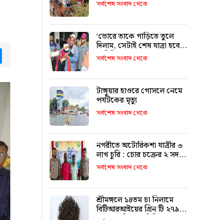
৯ জনের পরিচয় শনাক্ত
সর্বশেষ সংবাদ থেকে
‘ভোরে তাকে গাড়িতে তুলে
দিলাম, সেটাই শেষ যাত্রা হবে
tsApp
Messenger
ভাবিনি’
সর্বশেষ সংবাদ থেকে
টাঙ্গুয়ার হাওরে গোসলে নেমে
পর্যটকের মৃত্যু
সর্বশেষ সংবাদ থেকে
নগরীতে অটোরিকশা যাত্রীর ৩
লাখ চুরি : চোর চক্রের ২ সদস্য
আটক
সর্বশেষ সংবাদ থেকে
শ্রীমঙ্গলে ১৪তম চা নিলামে
বিটিআরআইয়ের গ্রিন টি ২৭৯০
টাকা কেজি দরে বিক্রি