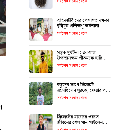
সর্বশেষ সংবাদ থেকে
আইনজীবীদের পেশাগত দক্ষতা
বৃদ্ধিতে প্রশিক্ষণ কর্মশালা
অপরিহার্য: এমপি এমরান
সর্বশেষ সংবাদ থেকে
আহমদ চৌধুরী
সড়ক দুর্ঘটনা : একমাত্র
উপার্জনক্ষম প্রীতমকে হারিয়ে
বাকরুদ্ধ পরিবার
সর্বশেষ সংবাদ থেকে
বন্ধুদের সাথে সিলেটে
এসেছিলেন ঘুরতে, ফেরার পথে
দুর্ঘটনায় মারা যান সাইফুল
সর্বশেষ সংবাদ থেকে
ণ
সিলেটের মাজারে ওরসে
জীবনের শেষ গান গাইলেন
পেহেলি ভৈরবী