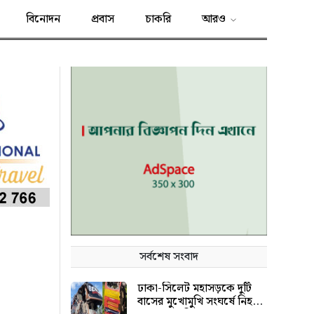
বিনোদন
প্রবাস
চাকরি
আরও
সর্বশেষ সংবাদ
ঢাকা-সিলেট মহাসড়কে দুটি
বাসের মুখোমুখি সংঘর্ষে নিহত