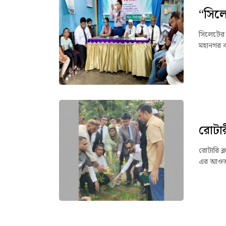
“সিল
সিলেটের জ
মহানগর ক
রোটার
রোটারি ক্
এর আওতায়