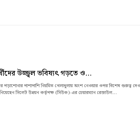
র্থীদের উজ্জ্বল ভবিষ্যৎ গড়তে ও...
থীদের পড়াশোনার পাশাপাশি নিয়মিত খেলাধুলায় অংশ নেওয়ার ওপর বিশেষ গুরুত্ব দে
ানিয়েছেন সিলেট উন্নয়ন কর্তৃপক্ষ (সিউক)-এর চেয়ারম্যান রেজাউল...