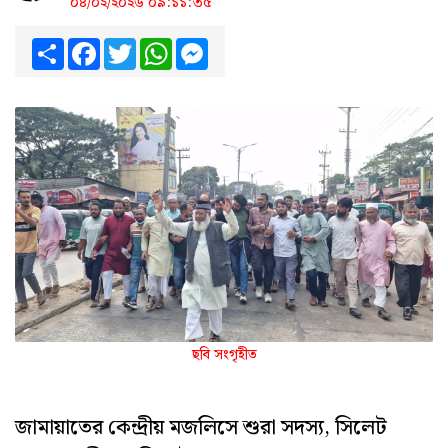
০৪/০২/২০২৬ ০৯:১১:৩৫
Share
Facebook
Twitter
WhatsApp
Messenger
ছবি সংগৃহীত
জামায়াতের কেন্দ্রীয় মজলিসে শুরা সদস্য, সিলেট