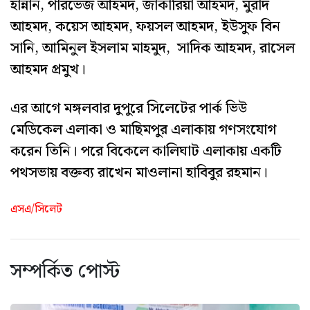
হান্নান, পারভেজ আহমদ, জাকারিয়া আহমদ, মুরাদ
আহমদ, কয়েস আহমদ, ফয়সল আহমদ, ইউসুফ বিন
সানি, আমিনুল ইসলাম মাহমুদ, সাদিক আহমদ, রাসেল
আহমদ প্রমুখ।
এর আগে মঙ্গলবার দুপুরে সিলেটের পার্ক ভিউ
মেডিকেল এলাকা ও মাছিমপুর এলাকায় গণসংযোগ
করেন তিনি। পরে বিকেলে কালিঘাট এলাকায় একটি
পথসভায় বক্তব্য রাখেন মাওলানা হাবিবুর রহমান।
এসএ/সিলেট
সম্পর্কিত পোস্ট