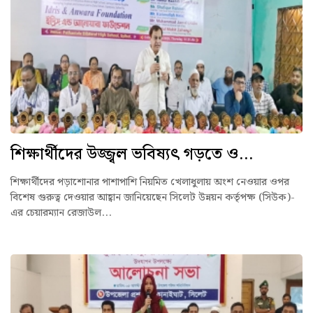
শিক্ষার্থীদের উজ্জ্বল ভবিষ্যৎ গড়তে ও...
শিক্ষার্থীদের পড়াশোনার পাশাপাশি নিয়মিত খেলাধুলায় অংশ নেওয়ার ওপর
বিশেষ গুরুত্ব দেওয়ার আহ্বান জানিয়েছেন সিলেট উন্নয়ন কর্তৃপক্ষ (সিউক)-
এর চেয়ারম্যান রেজাউল...