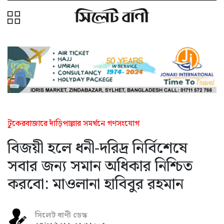
টুকেরবাজারে দাঁড়িপাল্লার সমর্থনে গণসংযোগ
বিজয়ী হলে ধনী-দরিদ্র নির্বিশেষে
সবার জন্য সমান অধিকার নিশ্চিত
করবো: মাওলানা হাবিবুর রহমান
সিলেট বাণী ডেস্ক