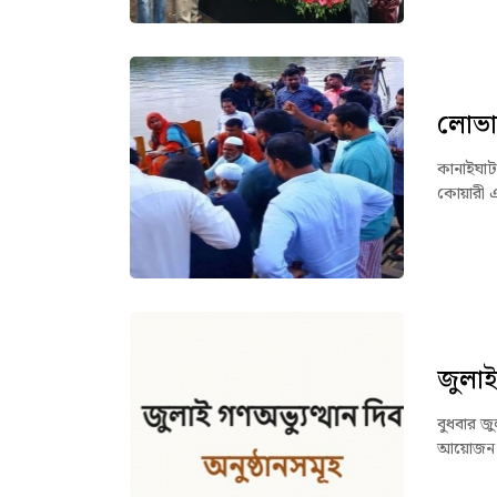
লোভাছ
কানাইঘাট 
কোয়ারী এ
জুলাই
বুধবার জু
আয়োজন কর