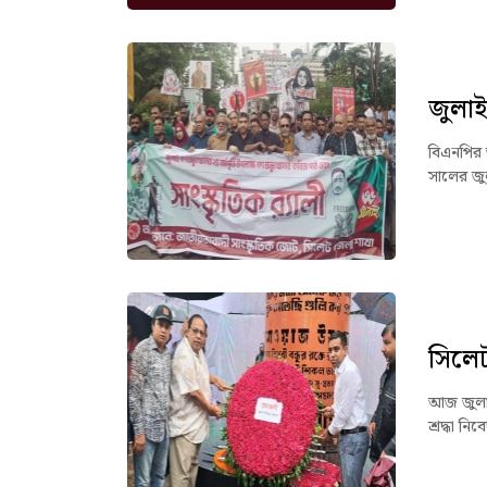
জুলাই 
বিএনপির 
সালের জু
সিলেট
আজ জুলাই 
শ্রদ্ধা 