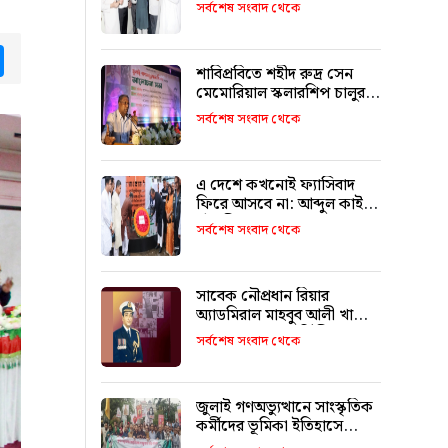
উদ্বোধন করলেন মন্ত্রী মুক্তাদির
সর্বশেষ সংবাদ থেকে
tsApp
Messenger
শাবিপ্রবিতে শহীদ রুদ্র সেন
মেমোরিয়াল স্কলারশিপ চালুর
ঘোষণা
সর্বশেষ সংবাদ থেকে
এ দেশে কখনোই ফ্যাসিবাদ
ফিরে আসবে না: আব্দুল কাইয়ুম
চৌধুরী
সর্বশেষ সংবাদ থেকে
সাবেক নৌপ্রধান রিয়ার
অ্যাডমিরাল মাহবুব আলী খানের
৪২তম শাহাদাৎ বার্ষিকী
সর্বশেষ সংবাদ থেকে
বৃহস্পতিবার
জুলাই গণঅভ্যুত্থানে সাংস্কৃতিক
কর্মীদের ভূমিকা ইতিহাসে
স্বর্ণাক্ষরে লেখা থাকবে :