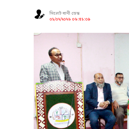
সিলেট বাণী ডেস্ক
০১/০২/২০২৬ ০৬:৫১:০৯