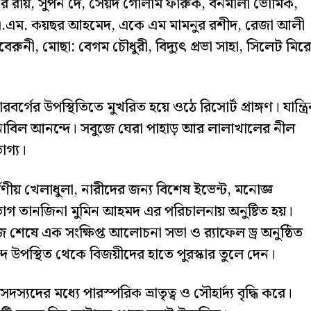
ার রায়, সুপর্ন দে, সৈয়দ গোলাম ফারুক, বনমালী ভোমিক,
এ.এম. কয়ছর আহমেদ, একে এম মামনুর রশীদ, রেজা আলী
রুনী, মোছা: বেগম চৌধুরী, বিদ্যুৎ প্রভা সাহা, সিলেট মির
্গের উপস্থিতিতে মুখরিত হয়ে ওঠে রিসোর্ট প্রাঙ্গণ। যান্ত্র
অনাবিল আনন্দে। সবুজে ঘেরা পাহাড় আর লালাখালের নীল
োগ্য।
ষণীয় খেলাধুলা, নারীদের জন্য বিশেষ ইভেন্ট, মনোজ্ঞ
 বিভাগ তানজিনা মুমিন আহমদ এর পরিচালনায় অনুষ্টিত হয়।
েষে এক সংক্ষিপ্ত আলোচনা সভা ও র‌্যাফেল ড্র অনুষ্ঠিত
বৃন্দ উপস্থিত থেকে বিজয়ীদের হাতে পুরস্কার তুলে দেন।
যদের মধ্যে পারস্পরিক ভ্রাতৃত্ব ও সৌহার্দ্য বৃদ্ধি করে।