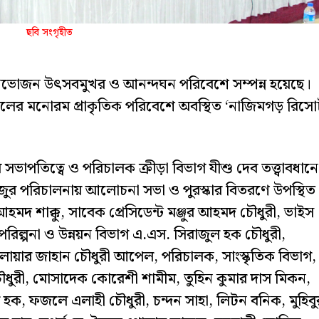
ছবি সংগৃহীত
 বনভোজন উৎসবমুখর ও আনন্দঘন পরিবেশে সম্পন্ন হয়েছে।
ালের মনোরম প্রাকৃতিক পরিবেশে অবস্থিত ‘নাজিমগড় রিসোর্
 সভাপতিত্বে ও পরিচালক ক্রীড়া বিভাগ যীশু দেব তত্ত্বাবধান
াজুর পরিচালনায় আলোচনা সভা ও পুরস্কার বিতরণে উপস্থিত
 আহমদ শাক্কু, সাবেক প্রেসিডেন্ট মঞ্জুর আহমদ চৌধুরী, ভাইস
পরিল্পনা ও উন্নয়ন বিভাগ এ.এস. সিরাজুল হক চৌধুরী,
লোয়ার জাহান চৌধুরী আপেল, পরিচালক, সাংস্কৃতিক বিভাগ,
ধুরী, মোসাদেক কোরেশী শামীম, তুহিন কুমার দাস মিকন,
 হক, ফজলে এলাহী চৌধুরী, চন্দন সাহা, লিটন বনিক, মুহিবু