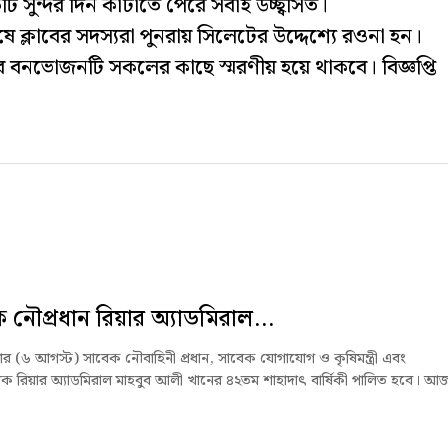
ি সুন্দর দিন কাটাতে পেরে সবাই উচ্ছ্বসিত।
ে ক্লাবের সদস্যরা পুনরায় সিলেটের উদ্দেশ্যে রওনা হন।
র বনভোজনটি সকলের কাছে স্মরণীয় হয়ে থাকবে। বিজ্ঞপ্তি
 নৌপ্রধান রিয়ার অ্যাডমিরাল...
বার (৬ আগস্ট) সাবেক নৌবাহিনী প্রধান, সাবেক যোগাযোগ ও কৃষিমন্ত্রী এবং
 রিয়ার অ্যাডমিরাল মাহবুব আলী খানের ৪২তম শাহাদাৎ বার্ষিকী পালিত হবে। আজ