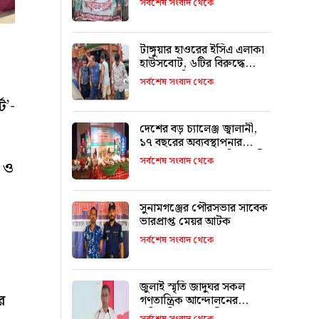
সর্বশেষ সংবাদ থেকে
মিফতাহ্ সিদ্দিকী
টাঙ্গুয়ার হাওরের ইসিএ এলাকা
হাউসবোট, ৬টির বিরুদ্ধে
মামলা–জরিমানা
সর্বশেষ সংবাদ থেকে
ট’-
দেশের বড় চ্যালেঞ্জ জ্বালানী,
১৭ বছরের অব্যবস্থাপনার
কারণে এই অবস্থা: বাণিজ্যমন্ত্রী
সর্বশেষ সংবাদ থেকে
ে ও
সুনামগঞ্জের পৌরসভার সাবেক
ভারপ্রাপ্ত মেয়র আটক
সর্বশেষ সংবাদ থেকে
জুলাই স্মৃতি জাদুঘর সকল
র
গণতান্ত্রিক আন্দোলনের
প্রতিচ্ছবি: প্রধানমন্ত্রী