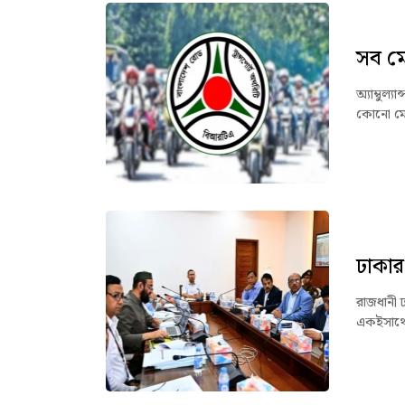
সব ম
অ্যাম্বুল্
কোনো মোটর
ঢাকার
রাজধানী 
একইসাথে 