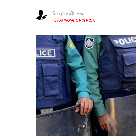
সিলেট বাণী ডেস্ক
২৮/০৯/২০২৫ ০৮:৫৮:০৭