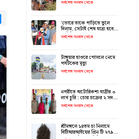
৯ জনের পরিচয় শনাক্ত
সর্বশেষ সংবাদ থেকে
tsApp
Messenger
‘ভোরে তাকে গাড়িতে তুলে
দিলাম, সেটাই শেষ যাত্রা হবে
ভাবিনি’
সর্বশেষ সংবাদ থেকে
টাঙ্গুয়ার হাওরে গোসলে নেমে
পর্যটকের মৃত্যু
সর্বশেষ সংবাদ থেকে
নগরীতে অটোরিকশা যাত্রীর ৩
লাখ চুরি : চোর চক্রের ২ সদস্য
আটক
সর্বশেষ সংবাদ থেকে
শ্রীমঙ্গলে ১৪তম চা নিলামে
বিটিআরআইয়ের গ্রিন টি ২৭৯০
টাকা কেজি দরে বিক্রি