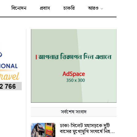
বিনোদন
প্রবাস
চাকরি
আরও
সর্বশেষ সংবাদ
ঢাকা-সিলেট মহাসড়কে দুটি
বাসের মুখোমুখি সংঘর্ষে নিহত