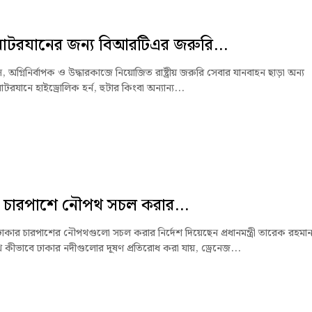
োটরযানের জন্য বিআরটিএর জরুরি...
যান্স, অগ্নিনির্বাপক ও উদ্ধারকাজে নিয়োজিত রাষ্ট্রীয় জরুরি সেবার যানবাহন ছাড়া অন্য
যানে হাইড্রোলিক হর্ন, হুটার কিংবা অন্যান্য...
 চারপাশে নৌপথ সচল করার...
ঢাকার চারপাশের নৌপথগুলো সচল করার নির্দেশ দিয়েছেন প্রধানমন্ত্রী তারেক রহমা
কীভাবে ঢাকার নদীগুলোর দূষণ প্রতিরোধ করা যায়, ড্রেনেজ...