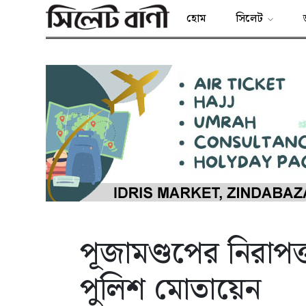
হোম
সিলেট
পূজামণ্ডপের নিরাপত
পুলিশ মোতায়েন