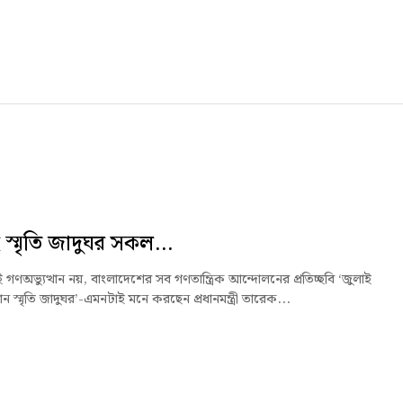
 স্মৃতি জাদুঘর সকল...
ই গণঅভ্যুত্থান নয়, বাংলাদেশের সব গণতান্ত্রিক আন্দোলনের প্রতিচ্ছবি ‘জুলাই
থান স্মৃতি জাদুঘর’-এমনটাই মনে করছেন প্রধানমন্ত্রী তারেক...