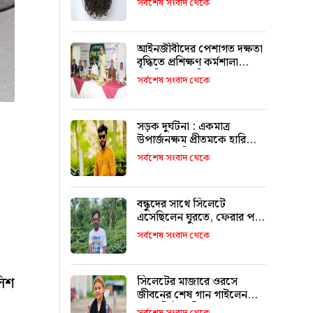
সর্বশেষ সংবাদ থেকে
আইনজীবীদের পেশাগত দক্ষতা
বৃদ্ধিতে প্রশিক্ষণ কর্মশালা
অপরিহার্য: এমপি এমরান
সর্বশেষ সংবাদ থেকে
আহমদ চৌধুরী
সড়ক দুর্ঘটনা : একমাত্র
উপার্জনক্ষম প্রীতমকে হারিয়ে
বাকরুদ্ধ পরিবার
সর্বশেষ সংবাদ থেকে
বন্ধুদের সাথে সিলেটে
এসেছিলেন ঘুরতে, ফেরার পথে
দুর্ঘটনায় মারা যান সাইফুল
সর্বশেষ সংবাদ থেকে
লিশ
সিলেটের মাজারে ওরসে
জীবনের শেষ গান গাইলেন
পেহেলি ভৈরবী