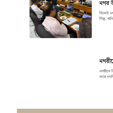
নগর উ
সিলেট নগর
শিল্প, বাণ
নগরীত
নগরীতে 
করে গণপি