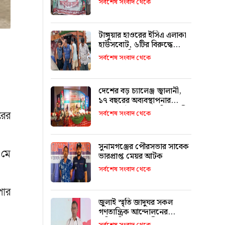
সর্বশেষ সংবাদ থেকে
মিফতাহ্ সিদ্দিকী
টাঙ্গুয়ার হাওরের ইসিএ এলাকা
হাউসবোট, ৬টির বিরুদ্ধে
মামলা–জরিমানা
সর্বশেষ সংবাদ থেকে
দেশের বড় চ্যালেঞ্জ জ্বালানী,
১৭ বছরের অব্যবস্থাপনার
কারণে এই অবস্থা: বাণিজ্যমন্ত্রী
সর্বশেষ সংবাদ থেকে
রের
সুনামগঞ্জের পৌরসভার সাবেক
 মে
ভারপ্রাপ্ত মেয়র আটক
সর্বশেষ সংবাদ থেকে
পার
জুলাই স্মৃতি জাদুঘর সকল
গণতান্ত্রিক আন্দোলনের
প্রতিচ্ছবি: প্রধানমন্ত্রী