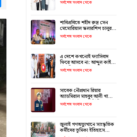
tsApp
Messenger
উদ্বোধন করলেন মন্ত্রী মুক্তাদির
সর্বশেষ সংবাদ থেকে
শাবিপ্রবিতে শহীদ রুদ্র সেন
মেমোরিয়াল স্কলারশিপ চালুর
ঘোষণা
সর্বশেষ সংবাদ থেকে
এ দেশে কখনোই ফ্যাসিবাদ
ফিরে আসবে না: আব্দুল কাইয়ুম
চৌধুরী
সর্বশেষ সংবাদ থেকে
সাবেক নৌপ্রধান রিয়ার
অ্যাডমিরাল মাহবুব আলী খানের
৪২তম শাহাদাৎ বার্ষিকী
সর্বশেষ সংবাদ থেকে
বৃহস্পতিবার
জুলাই গণঅভ্যুত্থানে সাংস্কৃতিক
কর্মীদের ভূমিকা ইতিহাসে
স্বর্ণাক্ষরে লেখা থাকবে :