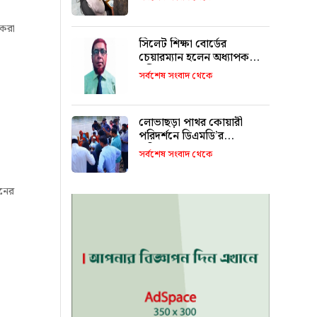
 করা
সিলেট শিক্ষা বোর্ডের
চেয়ারম্যান হলেন অধ্যাপক
শহীদুল আলম
সর্বশেষ সংবাদ থেকে
লোভাছড়া পাথর কোয়ারী
পরিদর্শনে ডিএমডি’র
পরিচালক!
সর্বশেষ সংবাদ থেকে
লনের