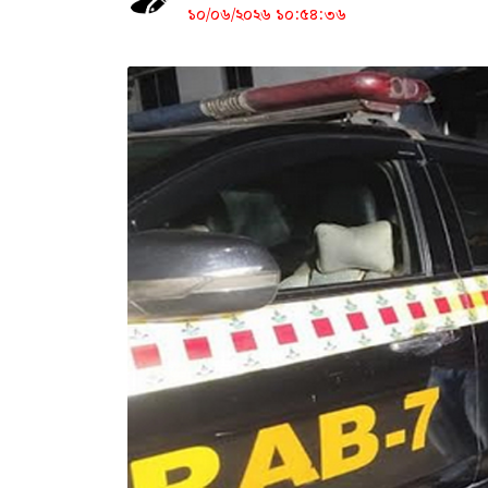
১০/০৬/২০২৬ ১০:৫৪:৩৬