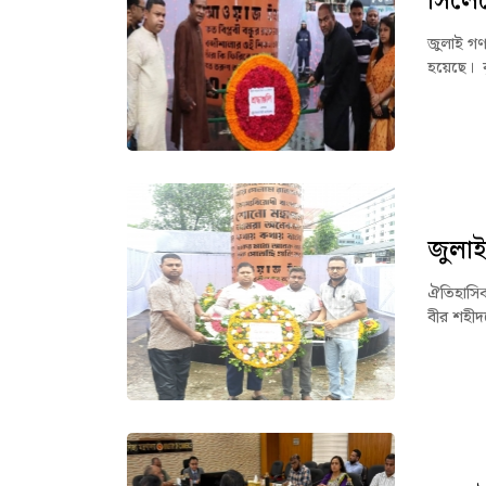
সিলেটে
জুলাই গণঅ
হয়েছে। ব
জুলাই 
ঐতিহাসিক 
বীর শহীদদ