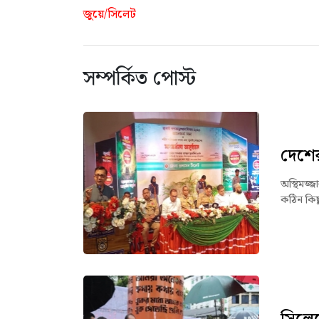
জুয়ে/সিলেট
সম্পর্কিত পোস্ট
দেশের 
অস্থিমজ্
কঠিন কিছু 