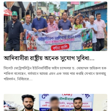
আদিবাসীরা রাষ্ট্রীয় অনেক সুযোগ সুবিধা...
সিলেট মেট্রোপলিট্রন ইউনিভার্সিটির ভাইস চ্যান্সলর ড. মোহাম্মদ জহিরুল হক
শাকিল বলেছেন, বর্তমানে আমরা এমন এক সময় পার করছি যেখানে জলবায়ু
পরিবর্তন, নির্বিচারে...