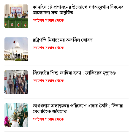
কানাইঘাটে প্রশাসনের উদ্যোগে গণঅভ্যুত্থান দিবসের
আলোচনা সভা অনুষ্ঠিত
সর্বশেষ সংবাদ থেকে
রাষ্ট্রপতি নির্বাচনের তফসিল ঘোষণা
সর্বশেষ সংবাদ থেকে
সিলেটের শিশু ফাহিমা হত্যা : জাকিরের মৃত্যুদণ্ড
সর্বশেষ সংবাদ থেকে
ভার্থখলায় অস্বাস্থ্যকর পরিবেশে খাবার তৈরি : সিতারা
বেকারিকে জরিমানা
সর্বশেষ সংবাদ থেকে