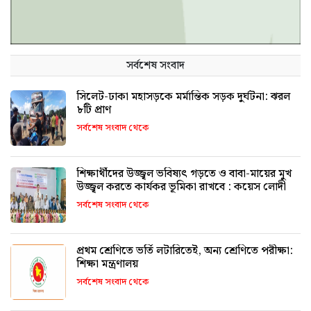
সর্বশেষ সংবাদ
সিলেট-ঢাকা মহাসড়কে মর্মান্তিক সড়ক দুর্ঘটনা: ঝরল
৮টি প্রাণ
সর্বশেষ সংবাদ থেকে
শিক্ষার্থীদের উজ্জ্বল ভবিষ্যৎ গড়তে ও বাবা-মায়ের মুখ
উজ্জ্বল করতে কার্যকর ভূমিকা রাখবে : কয়েস লোদী
সর্বশেষ সংবাদ থেকে
প্রথম শ্রেণিতে ভর্তি লটারিতেই, অন্য শ্রেণিতে পরীক্ষা:
শিক্ষা মন্ত্রণালয়
সর্বশেষ সংবাদ থেকে