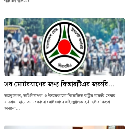
প্যানেল স্থাপনের...
সব মোটরযানের জন্য বিআরটিএর জরুরি...
অ্যাম্বুল্যান্স, অগ্নিনির্বাপক ও উদ্ধারকাজে নিয়োজিত রাষ্ট্রীয় জরুরি সেবার
যানবাহন ছাড়া অন্য কোনো মোটরযানে হাইড্রোলিক হর্ন, হুটার কিংবা
অন্যান্য...