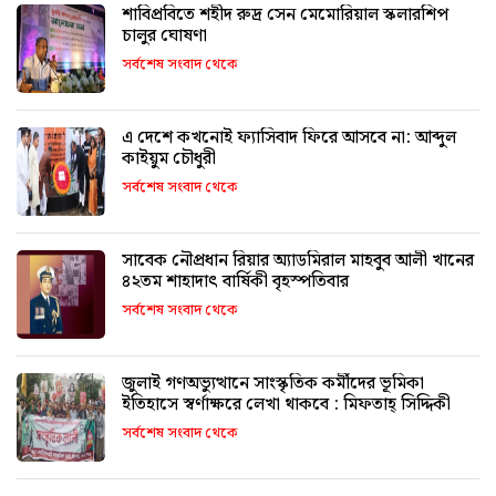
শাবিপ্রবিতে শহীদ রুদ্র সেন মেমোরিয়াল স্কলারশিপ
চালুর ঘোষণা
সর্বশেষ সংবাদ থেকে
এ দেশে কখনোই ফ্যাসিবাদ ফিরে আসবে না: আব্দুল
কাইয়ুম চৌধুরী
সর্বশেষ সংবাদ থেকে
সাবেক নৌপ্রধান রিয়ার অ্যাডমিরাল মাহবুব আলী খানের
৪২তম শাহাদাৎ বার্ষিকী বৃহস্পতিবার
সর্বশেষ সংবাদ থেকে
জুলাই গণঅভ্যুত্থানে সাংস্কৃতিক কর্মীদের ভূমিকা
ইতিহাসে স্বর্ণাক্ষরে লেখা থাকবে : মিফতাহ্ সিদ্দিকী
সর্বশেষ সংবাদ থেকে