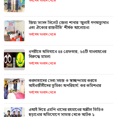
সর্বশেষ সংবাদ থেকে
জিয়া সংসদ সিলেট জেলা শাখার ‘জুলাই গণঅভ্যুত্থান
এবং ঐক্যের রাজনীতি’ শীর্ষক আলোচনা
সর্বশেষ সংবাদ থেকে
নগরীতে অভিযানে ৫৪ গ্রেফতার, ৬৫টি যানবাহনের
বিরুদ্ধে মামলা
সর্বশেষ সংবাদ থেকে
করদাতাদের সেবা সহজ ও স্বাচ্ছন্দ্যময় করতে
আইনজীবীদের ভূমিকা অপরিহার্য: কর কমিশনার
সর্বশেষ সংবাদ থেকে
এআই দিয়ে এমপি নাসের রহমানের অশ্লীল ভিডিও
ছড়ানোর অভিযোগে সাভার থেকে আটক ১