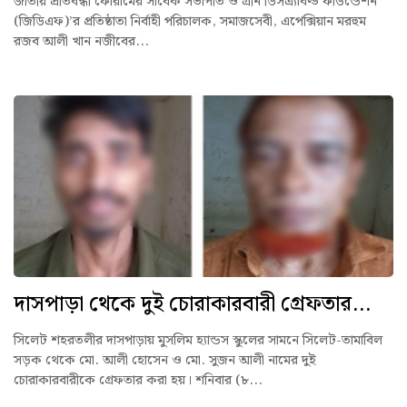
জাতীয় প্রতিবন্ধী ফোরামের সাবেক সভাপতি ও গ্রীন ডিসএ্যাবল্ড ফাউন্ডেশন
(জিডিএফ)’র প্রতিষ্ঠাতা নির্বাহী পরিচালক, সমাজসেবী, এপেক্সিয়ান মরহুম
রজব আলী খান নজীবের...
দাসপাড়া থেকে দুই চোরাকারবারী গ্রেফতার...
সিলেট শহরতলীর দাসপাড়ায় মুসলিম হ্যান্ডস স্কুলের সামনে সিলেট-তামাবিল
সড়ক থেকে মো. আলী হোসেন ও মো. সুজন আলী নামের দুই
চোরাকারবারীকে গ্রেফতার করা হয়। শনিবার (৮...