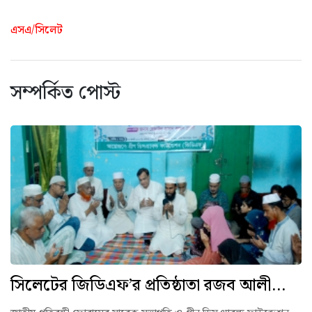
এসএ/সিলেট
সম্পর্কিত পোস্ট
সিলেটের জিডিএফ’র প্রতিষ্ঠাতা রজব আলী...