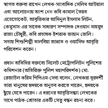
স্বাগত বক্তব্য রাখেন লেখক-সাংবাদিক সেলিম আউয়াল
এবং আলোচনায় অংশ নেন কবি কামাল তৈয়ব
এডেভোকেট, আবৃত্তিকার আমিনুল ইসলাম লিটন,
কেমুসাস-এর সাবেক সাধারণ সম্পাদক দেওয়ান মাহমুদ
রাজা চৌধুরী, কবি প্রভাষক ইশরাক জাহান জেলি।
সভায় শিশুশিল্পী তালবিয়া জান্নাত ও ওয়াসিফ আবৃত্তি
পরিবেশন করেন।
প্রধান অতিথির বক্তব্যে সিলেট মেট্রোপলিটন পুলিশের
কমিশনার (অতিরিক্ত পুলিশ মহাপরিদর্শক) মো.
রেজাউল করিম পিপিএম-সেবা বলেন, লেখকরা দূরদর্শী
তারা মানুষের হৃদয়কে অনুভব করতে পারেন, হৃদয়কে
ছুঁয়ে যেতে পারেন। এ ধরনের আবৃত্তিসন্ধ্যা লেখকের
সাথে পাঠক-শ্রোতার একটি সেতু বন্ধন রচনা করে।