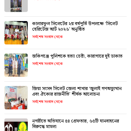
কালারফুল সিলেটের ২য় বর্ষপূর্তি উপলক্ষে ‘সিলেট
হেরিটেজ আর্ট ২০২৬’ অনুষ্ঠিত
সর্বশেষ সংবাদ থেকে
জকিগঞ্জে পুলিশকে হত্যা চেষ্টা, কারাগারে দুই ডাকাত
সর্বশেষ সংবাদ থেকে
জিয়া সংসদ সিলেট জেলা শাখার ‘জুলাই গণঅভ্যুত্থান
এবং ঐক্যের রাজনীতি’ শীর্ষক আলোচনা
সর্বশেষ সংবাদ থেকে
নগরীতে অভিযানে ৫৪ গ্রেফতার, ৬৫টি যানবাহনের
বিরুদ্ধে মামলা